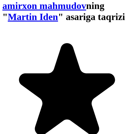
amirxon mahmudov
ning
"
Martin Iden
" asariga taqrizi