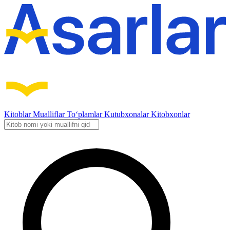
Kitoblar
Mualliflar
To‘plamlar
Kutubxonalar
Kitobxonlar