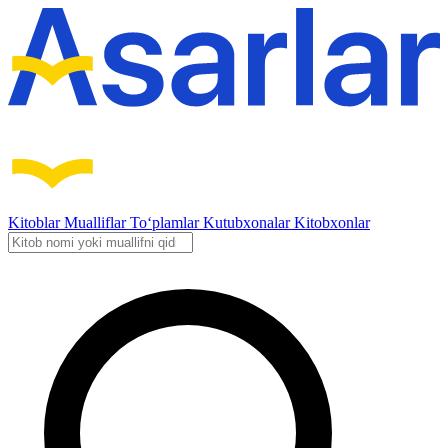
Kitoblar
Mualliflar
To‘plamlar
Kutubxonalar
Kitobxonlar