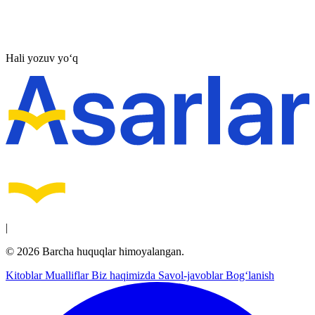
Hali yozuv yo‘q
|
© 2026 Barcha huquqlar himoyalangan.
Kitoblar
Mualliflar
Biz haqimizda
Savol-javoblar
Bog‘lanish