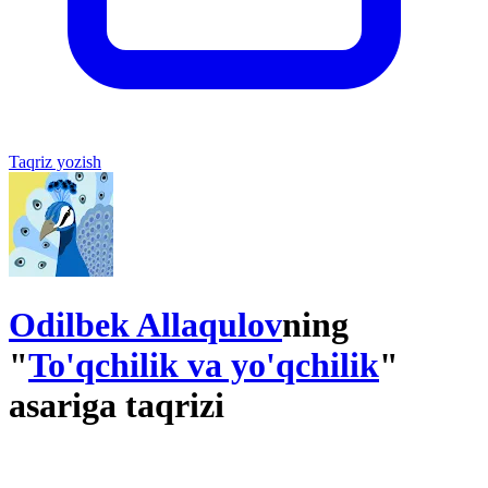
Taqriz yozish
Odilbek Allaqulov
ning
"
To'qchilik va yo'qchilik
"
asariga taqrizi