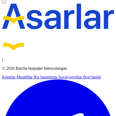
|
© 2026 Barcha huquqlar himoyalangan.
Kitoblar
Mualliflar
Biz haqimizda
Savol-javoblar
Bog‘lanish