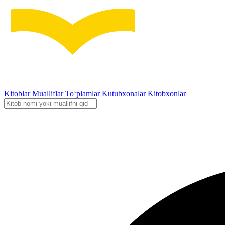
Kitoblar
Mualliflar
To‘plamlar
Kutubxonalar
Kitobxonlar