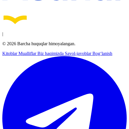
|
© 2026 Barcha huquqlar himoyalangan.
Kitoblar
Mualliflar
Biz haqimizda
Savol-javoblar
Bog‘lanish