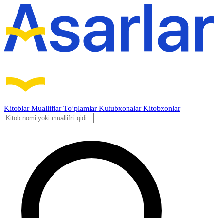
Kitoblar
Mualliflar
To‘plamlar
Kutubxonalar
Kitobxonlar