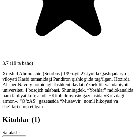
3.7
(18 ta baho)
Xurshid Abdurashid (Serobov) 1995-yil 27-iyulda Qashqadaryo
viloyati Kasbi tumanidagi Pandiron qishlog‘ida tug‘ilgan. Hozirda
Alisher Navoiy nomidagi Toshkent davlat o‘zbek tili va adabiyoti
universiteti 4 bosqich talabasi. Shuningdek, “Yoshlar” radiokanalida
ham faoliyat ko‘rsatadi. «Kitob dunyosi» gazetasida «Ko‘zdagi
armon», “O‘zAS” gazetasida “Musavvir” nomli hikoyasi va
sheʼrlari chop etilgan.
Kitoblar (1)
Saralash: