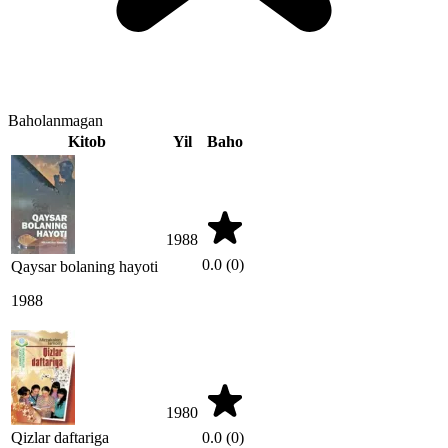
Baholanmagan
Kitob
Yil
Baho
1988
0.0
(0)
Qaysar bolaning hayoti
1988
1980
Qizlar daftariga
0.0
(0)