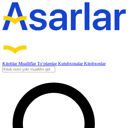
Kitoblar
Mualliflar
To‘plamlar
Kutubxonalar
Kitobxonlar