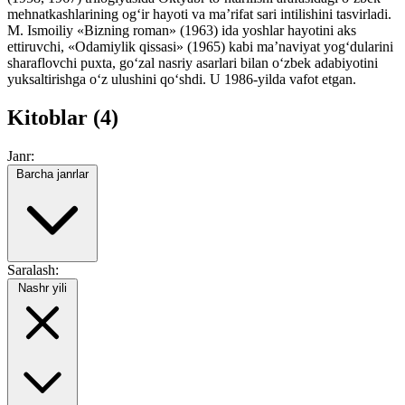
mehnatkashlarining og‘ir hayoti va ma’rifat sari intilishini tasvirladi.
M. Ismoiliy «Bizning roman» (1963) ida yoshlar hayotini aks
ettiruvchi, «Odamiylik qissasi» (1965) kabi ma’naviyat yog‘dularini
sharaflovchi puxta, go‘zal nasriy asarlari bilan o‘zbek adabiyotini
yuksaltirishga o‘z ulushini qo‘shdi. U 1986-yilda vafot etgan.
Kitoblar (4)
Janr:
Barcha janrlar
Saralash:
Nashr yili