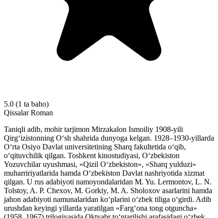
5.0
(1 ta baho)
Qissalar
Roman
Taniqli adib, mohir tarjimon Mirzakalon Ismoiliy 1908-yili
Qirg‘izistonning O‘sh shahrida dunyoga kelgan. 1928–1930-yillarda
O‘rta Osiyo Davlat universitetining Sharq fakultetida o‘qib,
o‘qituvchilik qilgan. Toshkent kinostudiyasi, O‘zbekiston
Yozuvchilar uyushmasi, «Qizil O‘zbekiston», «Sharq yulduzi»
muharririyatlarida hamda O‘zbekiston Davlat nashriyotida xizmat
qilgan. U rus adabiyoti namoyondalaridan M. Yu. Lermontov, L. N.
Tolstoy, A. P. Chexov, M. Gorkiy, M. A. Sholoxov asarlarini hamda
jahon adabiyoti namunalaridan ko‘plarini o‘zbek tiliga o‘girdi. Adib
urushdan keyingi yillarda yaratilgan «Farg‘ona tong otguncha»
(1958, 1967) trilogiyasida Oktyabr to‘ntarilishi arafasidagi o‘zbek