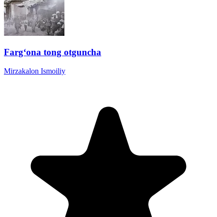
Farg‘ona tong otguncha
Mirzakalon Ismoiliy