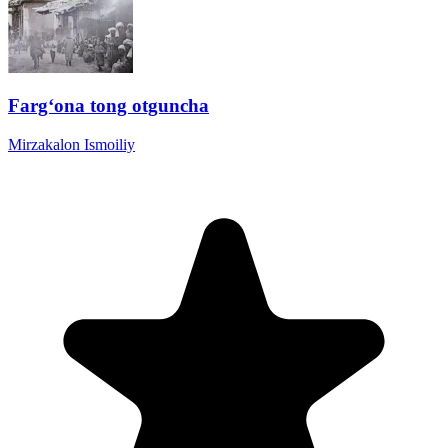
Farg‘ona tong otguncha
Mirzakalon Ismoiliy