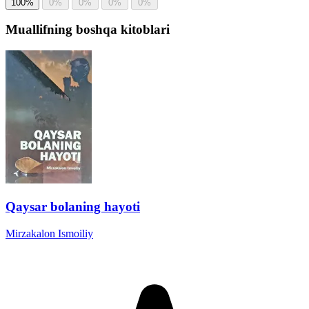
100%
0%
0%
0%
0%
Muallifning boshqa kitoblari
Qaysar bolaning hayoti
Mirzakalon Ismoiliy