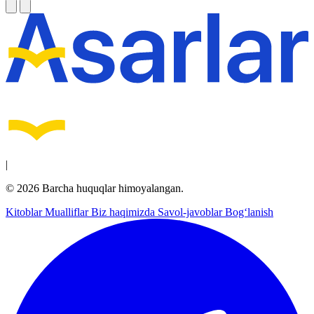
|
© 2026 Barcha huquqlar himoyalangan.
Kitoblar
Mualliflar
Biz haqimizda
Savol-javoblar
Bog‘lanish