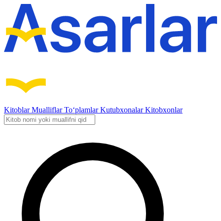
Kitoblar
Mualliflar
To‘plamlar
Kutubxonalar
Kitobxonlar