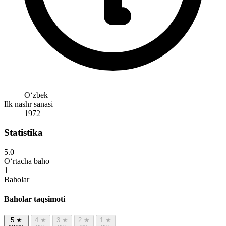
Oʻzbek
Ilk nashr sanasi
1972
Statistika
5.0
O‘rtacha baho
1
Baholar
Baholar taqsimoti
5
★
4
★
3
★
2
★
1
★