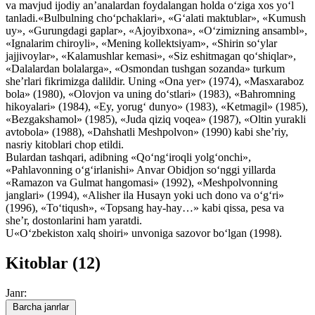
va mavjud ijodiy an’analardan foydalangan holda o‘ziga xos yo‘l
tanladi.«Bulbulning cho‘pchaklari», «G‘alati maktublar», «Kumush
uy», «Gurungdagi gaplar», «Ajoyibxona», «O‘zimizning ansambl»,
«Ignalarim chiroyli», «Mening kollektsiyam», «Shirin so‘ylar
jajjivoylar», «Kalamushlar kemasi», «Siz eshitmagan qo‘shiqlar»,
«Dalalardan bolalarga», «Osmondan tushgan sozanda» turkum
she’rlari fikrimizga dalildir. Uning «Ona yer» (1974), «Masxaraboz
bola» (1980), «Olovjon va uning do‘stlari» (1983), «Bahromning
hikoyalari» (1984), «Ey, yorug‘ dunyo» (1983), «Ketmagil» (1985),
«Bezgakshamol» (1985), «Juda qiziq voqea» (1987), «Oltin yurakli
avtobola» (1988), «Dahshatli Meshpolvon» (1990) kabi she’riy,
nasriy kitoblari chop etildi.
Bulardan tashqari, adibning «Qo‘ng‘iroqli yolg‘onchi»,
«Pahlavonning o‘g‘irlanishi» Anvar Obidjon so‘nggi yillarda
«Ramazon va Gulmat hangomasi» (1992), «Meshpolvonning
janglari» (1994), «Alisher ila Husayn yoki uch dono va o‘g‘ri»
(1996), «To‘tiqush», «Topsang hay-hay…» kabi qissa, pesa va
she’r, dostonlarini ham yaratdi.
U«O‘zbekiston xalq shoiri» unvoniga sazovor bo‘lgan (1998).
Kitoblar (12)
Janr:
Barcha janrlar