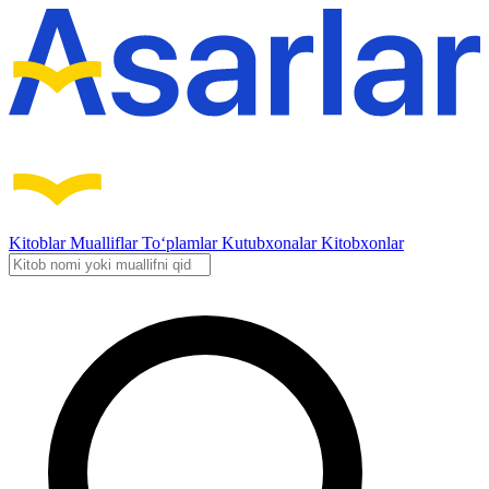
Kitoblar
Mualliflar
To‘plamlar
Kutubxonalar
Kitobxonlar