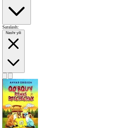
Saralash:
Nashr yili