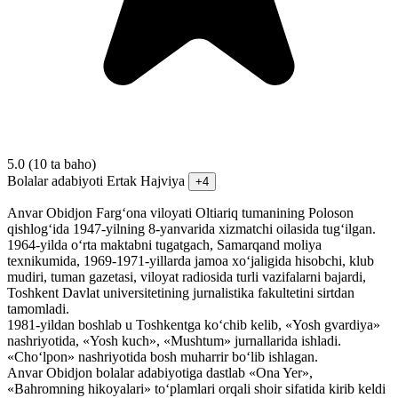
5.0
(10 ta baho)
Bolalar adabiyoti
Ertak
Hajviya
+4
Anvar Obidjon Farg‘ona viloyati Oltiariq tumanining Poloson
qishlog‘ida 1947-yilning 8-yanvarida xizmatchi oilasida tug‘ilgan.
1964-yilda o‘rta maktabni tugatgach, Samarqand moliya
texnikumida, 1969-1971-yillarda jamoa xo‘jaligida hisobchi, klub
mudiri, tuman gazetasi, viloyat radiosida turli vazifalarni bajardi,
Toshkent Davlat universitetining jurnalistika fakultetini sirtdan
tamomladi.
1981-yildan boshlab u Toshkentga ko‘chib kelib, «Yosh gvardiya»
nashriyotida, «Yosh kuch», «Mushtum» jurnallarida ishladi.
«Cho‘lpon» nashriyotida bosh muharrir bo‘lib ishlagan.
Anvar Obidjon bolalar adabiyotiga dastlab «Ona Yer»,
«Bahromning hikoyalari» to‘plamlari orqali shoir sifatida kirib keldi