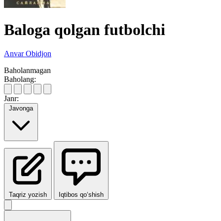
Baloga qolgan futbolchi
Anvar Obidjon
Baholanmagan
Baholang:
Janr:
Javonga
Taqriz yozish
Iqtibos qo‘shish