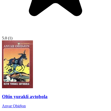
5.0
(1)
Oltin yurakli avtobola
Anvar Obidjon