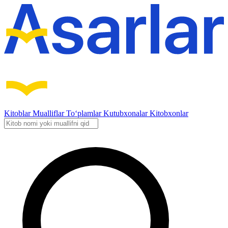
Kitoblar
Mualliflar
To‘plamlar
Kutubxonalar
Kitobxonlar