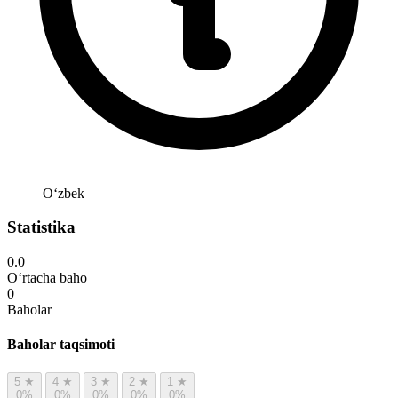
Oʻzbek
Statistika
0.0
O‘rtacha baho
0
Baholar
Baholar taqsimoti
5
★
4
★
3
★
2
★
1
★
0%
0%
0%
0%
0%