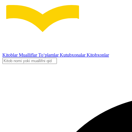
Kitoblar
Mualliflar
To‘plamlar
Kutubxonalar
Kitobxonlar