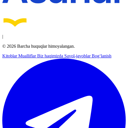
|
© 2026 Barcha huquqlar himoyalangan.
Kitoblar
Mualliflar
Biz haqimizda
Savol-javoblar
Bog‘lanish