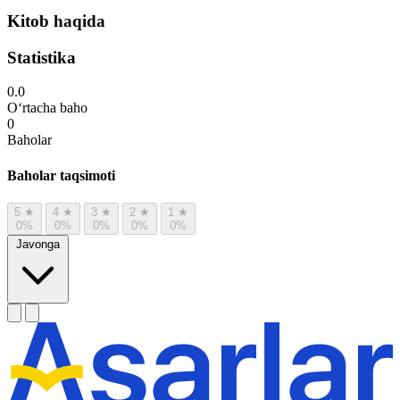
Kitob haqida
Statistika
0.0
O‘rtacha baho
0
Baholar
Baholar taqsimoti
5
★
4
★
3
★
2
★
1
★
0%
0%
0%
0%
0%
Javonga