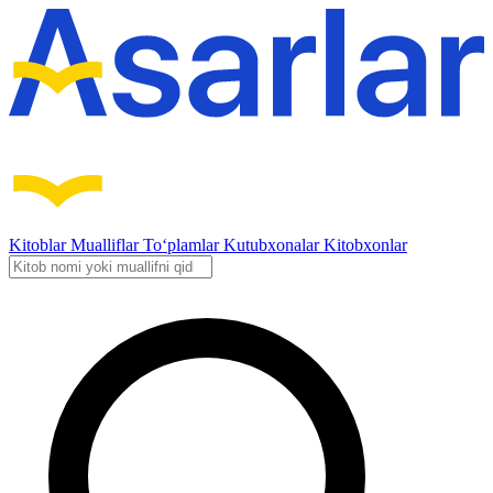
Kitoblar
Mualliflar
To‘plamlar
Kutubxonalar
Kitobxonlar