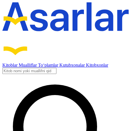
Kitoblar
Mualliflar
To‘plamlar
Kutubxonalar
Kitobxonlar