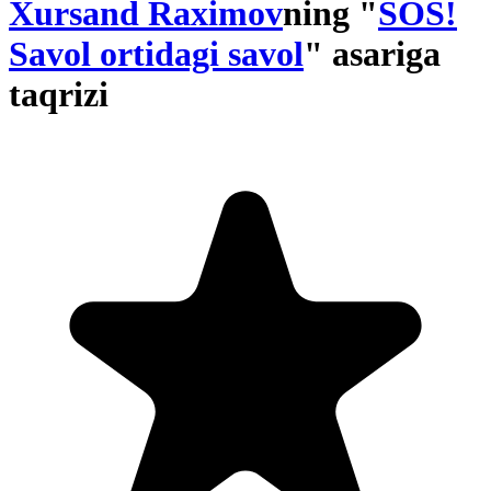
Xursand Raximov
ning "
SOS!
Savol ortidagi savol
" asariga
taqrizi