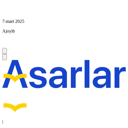
7-mart 2025
Ajoyib
|