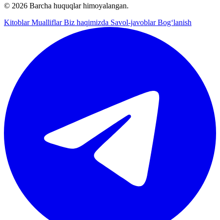
© 2026 Barcha huquqlar himoyalangan.
Kitoblar
Mualliflar
Biz haqimizda
Savol-javoblar
Bog‘lanish