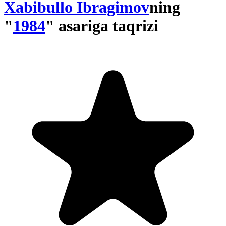
Xabibullo Ibragimov
ning
"
1984
" asariga taqrizi