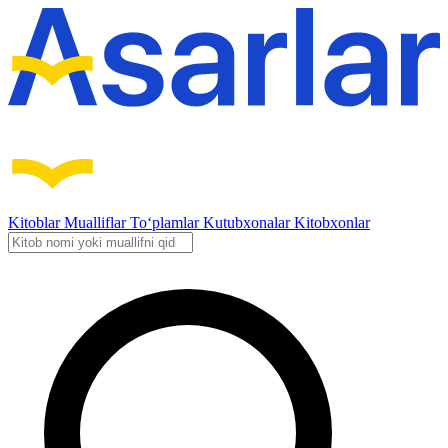
Kitoblar
Mualliflar
To‘plamlar
Kutubxonalar
Kitobxonlar