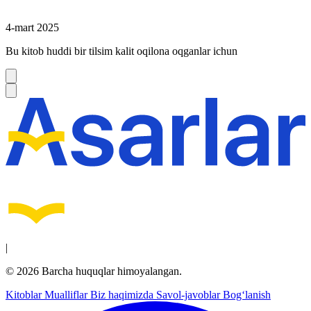
4-mart 2025
Bu kitob huddi bir tilsim kalit oqilona oqganlar ichun
|
© 2026 Barcha huquqlar himoyalangan.
Kitoblar
Mualliflar
Biz haqimizda
Savol-javoblar
Bog‘lanish