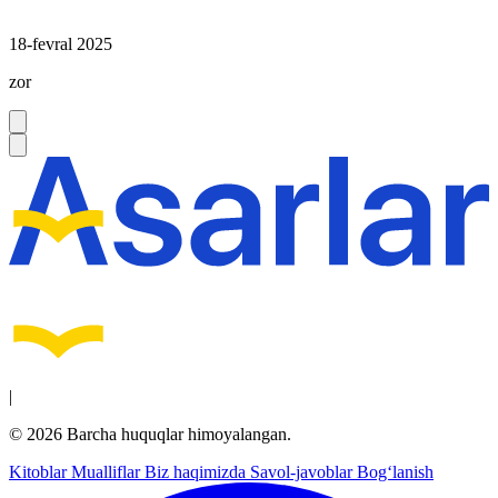
18-fevral 2025
zor
|
© 2026 Barcha huquqlar himoyalangan.
Kitoblar
Mualliflar
Biz haqimizda
Savol-javoblar
Bog‘lanish