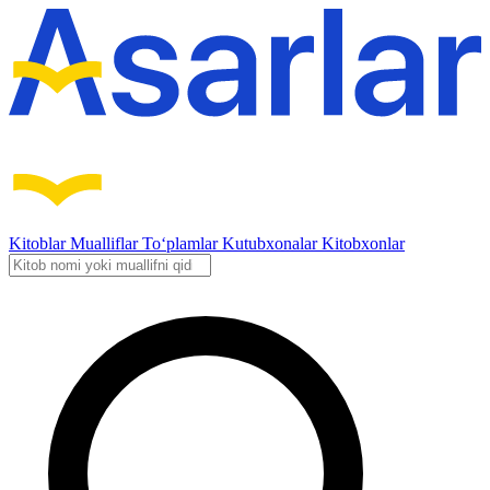
Kitoblar
Mualliflar
To‘plamlar
Kutubxonalar
Kitobxonlar