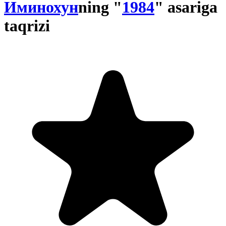
Иминохун
ning "
1984
" asariga
taqrizi