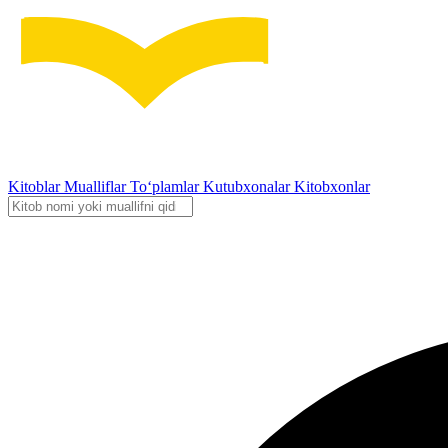
Kitoblar
Mualliflar
To‘plamlar
Kutubxonalar
Kitobxonlar