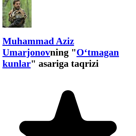
Muhammad Aziz
Umarjonov
ning "
O‘tmagan
kunlar
" asariga taqrizi