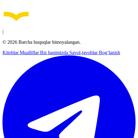
|
© 2026 Barcha huquqlar himoyalangan.
Kitoblar
Mualliflar
Biz haqimizda
Savol-javoblar
Bog‘lanish