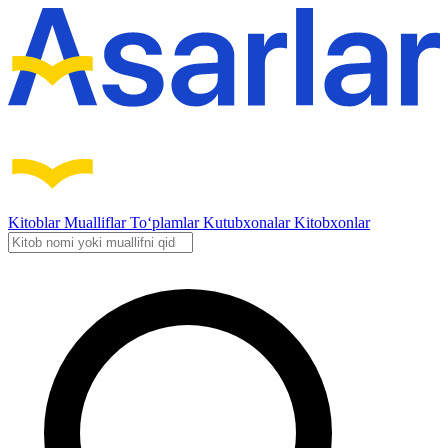
Kitoblar
Mualliflar
To‘plamlar
Kutubxonalar
Kitobxonlar