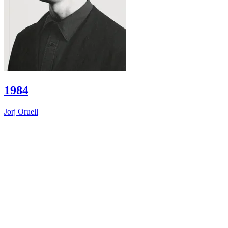
1984
Jorj Oruell