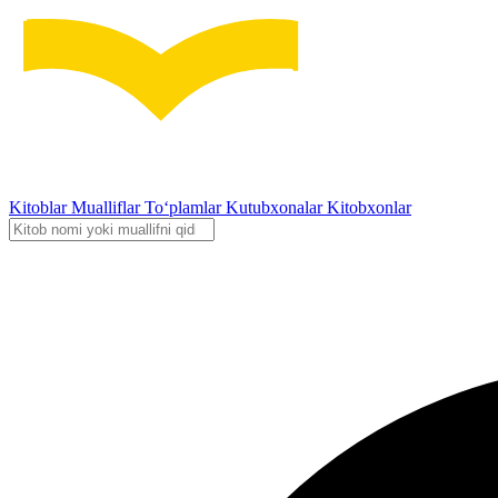
Kitoblar
Mualliflar
To‘plamlar
Kutubxonalar
Kitobxonlar