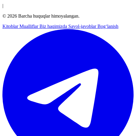
|
© 2026 Barcha huquqlar himoyalangan.
Kitoblar
Mualliflar
Biz haqimizda
Savol-javoblar
Bog‘lanish