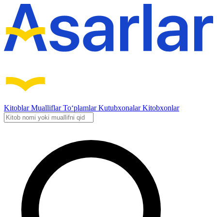
Kitoblar
Mualliflar
To‘plamlar
Kutubxonalar
Kitobxonlar