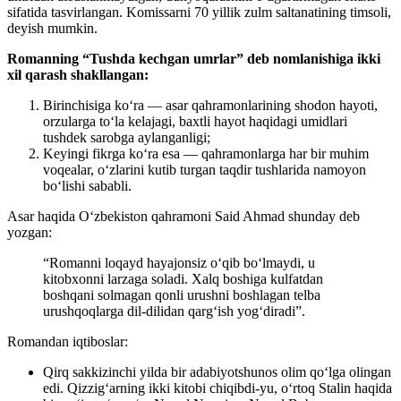
sifatida tasvirlangan. Komissarni 70 yillik zulm saltanatining timsoli,
deyish mumkin.
Romanning “Tushda kechgan umrlar” deb nomlanishiga ikki
xil qarash shakllangan:
Birinchisiga koʻra — asar qahramonlarining shodon hayoti,
orzularga toʻla kelajagi, baxtli hayot haqidagi umidlari
tushdek sarobga aylanganligi;
Keyingi fikrga koʻra esa — qahramonlarga har bir muhim
voqealar, oʻzlarini kutib turgan taqdir tushlarida namoyon
boʻlishi sababli.
Asar haqida Oʻzbekiston qahramoni Said Ahmad shunday deb
yozgan:
“Romanni loqayd hayajonsiz oʻqib boʻlmaydi, u
kitobxonni larzaga soladi. Xalq boshiga kulfatdan
boshqani solmagan qonli urushni boshlagan telba
urushqoqlarga dil-dilidan qargʻish yogʻdiradi”.
Romandan iqtiboslar:
Qirq sakkizinchi yilda bir adabiyotshunos olim qoʻlga olingan
edi. Qizzigʻarning ikki kitobi chiqibdi-yu, oʻrtoq Stalin haqida