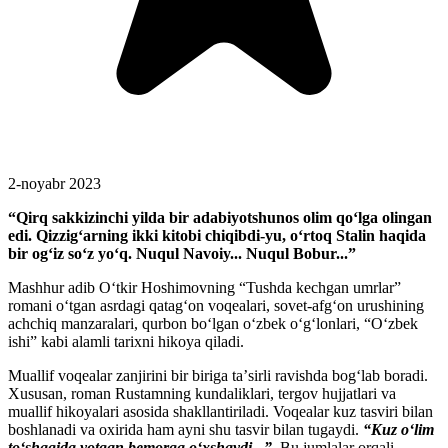
2-noyabr 2023
“Qirq sakkizinchi yilda bir adabiyotshunos olim qoʻlga olingan
edi. Qizzigʻarning ikki kitobi chiqibdi-yu, oʻrtoq Stalin haqida
bir ogʻiz soʻz yoʻq. Nuqul Navoiy... Nuqul Bobur...”
Mashhur adib Oʻtkir Hoshimovning “Tushda kechgan umrlar”
romani oʻtgan asrdagi qatagʻon voqealari, sovet-afgʻon urushining
achchiq manzaralari, qurbon boʻlgan oʻzbek oʻgʻlonlari, “Oʻzbek
ishi” kabi alamli tarixni hikoya qiladi.
Muallif voqealar zanjirini bir biriga taʼsirli ravishda bogʻlab boradi.
Xususan, roman Rustamning kundaliklari, tergov hujjatlari va
muallif hikoyalari asosida shakllantiriladi. Voqealar kuz tasviri bilan
boshlanadi va oxirida ham ayni shu tasvir bilan tugaydi.
“Kuz oʻlim
toʻshagida yotgan bemorga oʻxshaydi...”.
Bu jumlalar orqali