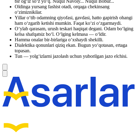
bir ogʻiz soʻz yoʻq. Nuqul Navoiy... Nuqul Bobur...
Oldinga yursang fashist otadi, orqaga chekinsang
oʻzimiznikilar.
Yillar oʻtib odamning qiyofasi, gavdasi, hatto gapirish ohangi
ham oʻzgarib ketishi mumkin. Faqat koʻzi oʻzgarmaydi.
Oʻylab qarasam, urush teskari haqiqat degani. Odam boʻlging
kelsa shafqatsiz boʻl. Oʻlging kelmasa — oʻldir.
Hamma onalar bir-birlariga oʻxshaydi shekilli.
Dialektika qonunlari qiziq ekan. Bugun yoʻqotasan, ertaga
topasan.
Tun — yolgʻizlarni jazolash uchun yuborilgan jazo elchisi.