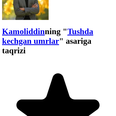
Kamoliddin
ning "
Tushda
kechgan umrlar
" asariga
taqrizi