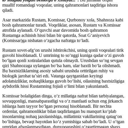
muallif romandagi voqealar, uning qahramonlari taqdiriga ishora
qiladi.
Asar markazida Rustam, Komissar, Qurbonoy xola, Shahnoza kabi
bosh qahramonlar turadi. Voqeliklar, asosan, Rustam va Komissar
atrofida aylanadi. Oʻquvchi asar davomida bosh qahramon
Rustamga achinish hissi bilan bir qatorda, Soat Gʻaniyevich
(Komissar)ga nisbatan oʻzgacha nafratga toʻladi.
Rustam sovet-afgʻon urushi ishtirokchisi, uning qonli voqealari tirik
guvohi hisoblanadi. U umrining to soʻnggi kuniga qadar oʻzi guvoh
boʻlgan qonli xotiralaridan qutula olmaydi. Urushdan soʻng sevgan
qizi Shahnozaga uylangan boʻlsa ham, ular baxtli boʻla olishmadi.
Bu baxtsizliklarning asosiy sababi urushda orttirilgan ruhiy va
biologik jarohat taʼsiri edi. Vatanga qaytganidan keyingi
adolatsizliklar, nohaqliklarga guvoh boʻlishi, oilasining baxtsizligiga
aybdorlik hissi Rustamning fojiali oʻlimi bilan yakunlanadi.
Komissar bolaligidan dinga, oʻz millatiga nafrat bilan tarbiyalangan,
sovuqqonligi, mansabparastligi va oʻz manfaati uchun eng jirkanch
ishlarga ham tayyor boʻlgan personaj hisoblanadi. Bir nechta
ordenlar, qahramonliklar bilan taqdirlangan bu manqurt koʻplab
insonlarning nohaq jazolanishiga, millatimiz vakillarining qatagʻon
boʻlishiga, bevaqt hayotdan koʻz yumishiga sabab boʻladi. U oʻtgan
umridan afsuslanmaydigan, dunyoqarashini oʻzgartirmagan shaxs