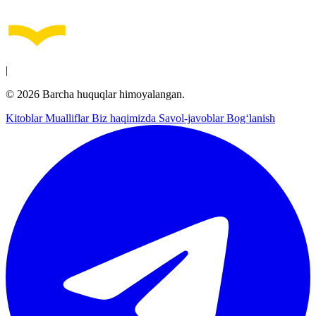
|
© 2026 Barcha huquqlar himoyalangan.
Kitoblar
Mualliflar
Biz haqimizda
Savol-javoblar
Bog‘lanish