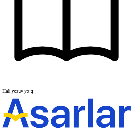
Hali yozuv yo‘q