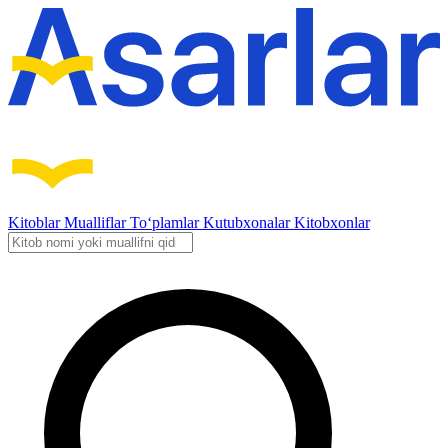
Kitoblar
Mualliflar
To‘plamlar
Kutubxonalar
Kitobxonlar