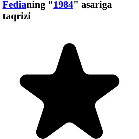
Fedia
ning "
1984
" asariga
taqrizi