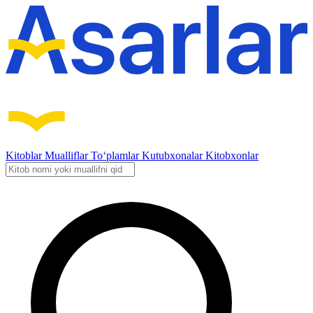
Kitoblar
Mualliflar
To‘plamlar
Kutubxonalar
Kitobxonlar