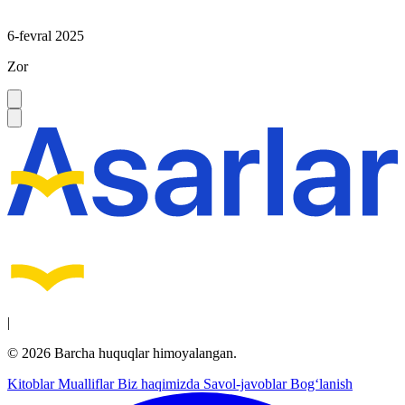
6-fevral 2025
Zor
|
© 2026 Barcha huquqlar himoyalangan.
Kitoblar
Mualliflar
Biz haqimizda
Savol-javoblar
Bog‘lanish