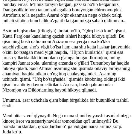
bunday emas: fe'limiz torayib ketgan, jizzaki bo'lib ketganmiz.
Dangasalik tobora tanamizni egallab borayotgan chirmovuqdek.
Atrofimiz to'la negadir. Asarni o'qir ekanman nega o'zbek xalqi,
millati sifatida bunchalik o'zgarib ketganimizga sabab qidiraman...
Asar uch qismdan (trilogiya) iborat bo'lib, "Qirq besh kun" qismi
Katta Farg'ona kanalining qazish ishlari haqida hikoya qiladi. Bu
qismning bosh qahramoni Azizxon esa yerga ursa ko'kka
sapchiydigan, sho'x yigit bo'lsa ham ana shu katta hashar jarayonida
o'zini ko'rsatgan mard yigit haqida, "Hijron kunlarida" qismi esa
urush yillarida ikki tomonlama g'amga botgan Ikromjon, uning
kampiri Jannat xola, ularning arzanda o'g'illari Tursunboylar haqida
hikoya qiladi. Said Ahmad asarning shu qismida oilaviy tarbiyaning
ahamiyati haqida ulkan qo'ng'iroq chalayotgandek. Asarning
uchinchi qismi, "Ufq bo'sag'asida" qismida kitobning oldingi ikki
qismi mantiqiy davom ettiriladi. Asosan, bosh qahramonlar
Nizomjon va Dildorlarning hayoti hikoya qilinadi.
Umuman, asar uchchala qism bilan birgalikda bir butunlikni tashkil
etadi.
Meni bitta savol qiynaydi. Nega mana shunday yaxshi asarlarimizga
kinorejissor va ssenariynavislar tomonidan qo'l urilmaydi? Bu
borada turklardan, qozoqlardan oʻrganadigan narsalarimiz koʻp.
Juda koʻp.