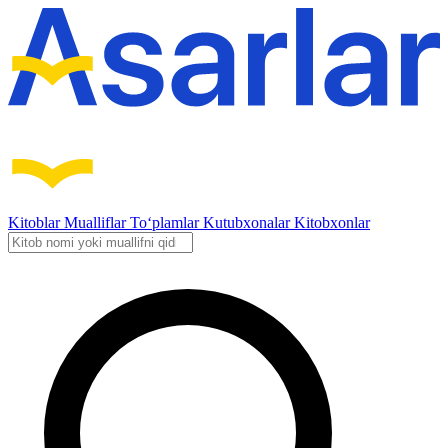
Kitoblar
Mualliflar
To‘plamlar
Kutubxonalar
Kitobxonlar