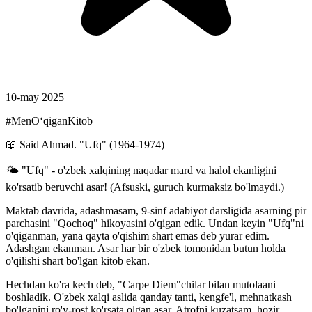
10-may 2025
#MenOʻqiganKitob
📖 Said Ahmad. "Ufq" (1964-1974)
🌤 "Ufq" - o'zbek xalqining naqadar mard va halol ekanligini
ko'rsatib beruvchi asar! (Afsuski, guruch kurmaksiz bo'lmaydi.)
Maktab davrida, adashmasam, 9-sinf adabiyot darsligida asarning pir
parchasini "Qochoq" hikoyasini o'qigan edik. Undan keyin "Ufq"ni
o'qiganman, yana qayta o'qishim shart emas deb yurar edim.
Adashgan ekanman. Asar har bir o'zbek tomonidan butun holda
o'qilishi shart bo'lgan kitob ekan.
Hechdan ko'ra kech deb, "Carpe Diem"chilar bilan mutolaani
boshladik. O'zbek xalqi aslida qanday tanti, kengfe'l, mehnatkash
bo'lganini ro'y-rost ko'rsata olgan asar. Atrofni kuzatsam, hozir