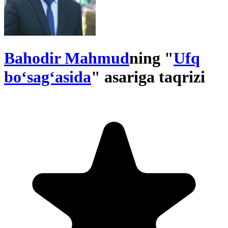
Bahodir Mahmud
ning "
Ufq
boʻsagʻasida
" asariga taqrizi