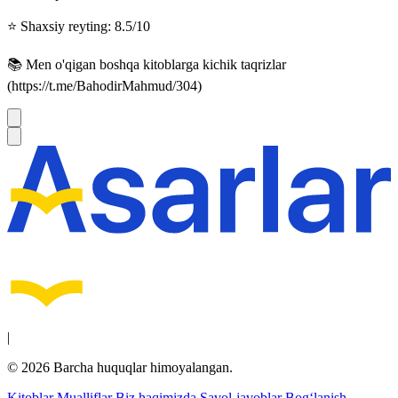
⭐️ Shaxsiy reyting: 8.5/10
📚 Men o'qigan boshqa kitoblarga kichik taqrizlar
(https://t.me/BahodirMahmud/304)
|
© 2026 Barcha huquqlar himoyalangan.
Kitoblar
Mualliflar
Biz haqimizda
Savol-javoblar
Bog‘lanish