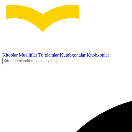
Kitoblar
Mualliflar
To‘plamlar
Kutubxonalar
Kitobxonlar