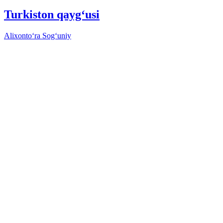
Turkiston qaygʻusi
Alixontoʻra Sogʻuniy