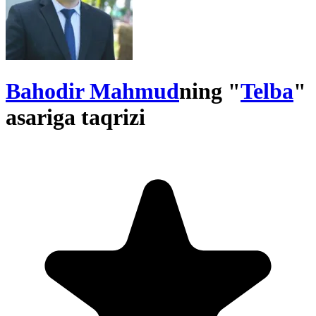
Bahodir Mahmud
ning "
Telba
"
asariga taqrizi