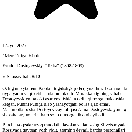
17-iyul 2025
#MenOʻqiganKitob
Fyodor Dostoyevskiy. "Telba" (1868-1869)
⭐️ Shaxsiy ball: 8/10
Ochig'ini aytaman. Kitobni tugatishga juda qiynaldim. Taxminan bir
oyga yaqin vaqt ketdi. Juda murakkab. Murakkabligining sababi
Dostoyevskiyning o'zi asar yozilishidan oldin qimorga mukkasidan
ketgan, kunini kuniga ulab yashayotgani bo'lsa ajab emas.
Ma'lumotlar o'sha Dostoyevksiy rafiqasi Anna Dostoyevskayaning
shaxsiy buyumlarini ham sotib qimorga tikkani aytiladi.
Barcha voqealar uzoq muddatli davolanishdan so'ng Shvetsariyadan
Rossiyaga qaytgan yosh yigit, asarning deyarli barcha personajlari