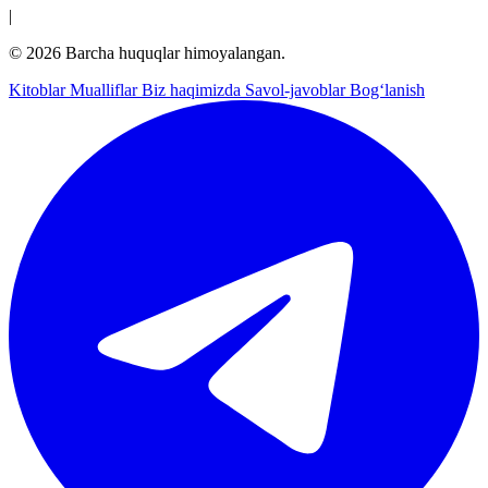
|
© 2026 Barcha huquqlar himoyalangan.
Kitoblar
Mualliflar
Biz haqimizda
Savol-javoblar
Bog‘lanish