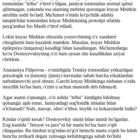
tomonidan "telba" e'tirof e'tilgan, jamiyat tomonidan normal qabul
qilinmagan, yakunda esa ularning mehrini qozongan knyaz Mishkin
atrofida sodir bo'ladi. Ma'lumot o'rnida ko'pchilik adabiy
tanqidchilar tomonidan knyaz Mishkinning prototipi sifatida
payg'ambar Iso Masih e'tirof etiladi.
Lekin knyaz Mishkin obrazida yozuvchining o'z xarakteri
chizgilarini ham kuzatish mumkin. Masalan, knyaz Mishkin
epilepsiya (tutqanoq) kasalligi bilan kasallangan. Ma'lumotlarga
ko'ra Dostoyevskiyning o'zi ham aynan shu kasallikdan aziyat
chekkan.
Anastasiya Filipovna - o'smirligida Totskiy tomonidan yetkazilgan
psixologik va jismoniy (jinsiy) travmalar sabab barcha erkaklardan
nafratlanuvchi ayol obrazi. Garchi knyaz Mishkinga nisbatan o'zida
moyillik bo'lsa ham, o'zini u uchun munosib deb bilmaydi.
Agar asarni o'qisangiz, o'zi aslida "telba" kimligini bilolmay
qolsangiz ajab emas. Jamiyatdagi sog'lomlik nimalar bilan
o'lchanadi? Nafs, mavqe, obro'-e'tibor, boylik va hokazolardir balki?
Kimlar o'qishi kerak? Dostoyevkiy olami bilan tanish bo'lganlar.
Eng kamida "Jinoyat va jazo"ni bir marta bo'lsa ham o'qib
chiqqanlar. Bu kitobni to'g'ridan-to'g'ri birinchi marta o'qish bu kitob
buncha zerikarli degan xulosaga kelishingizga sabab bo'lishi