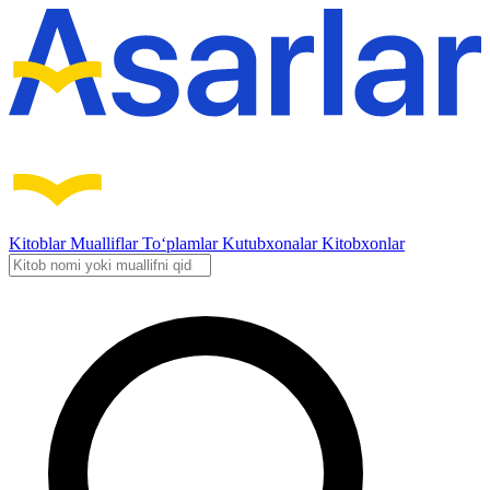
Kitoblar
Mualliflar
To‘plamlar
Kutubxonalar
Kitobxonlar