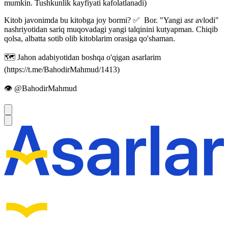
mumkin. Tushkunlik kayfiyati kafolatlanadi)
Kitob javonimda bu kitobga joy bormi? ✅ Bor. "Yangi asr avlodi"
nashriyotidan sariq muqovadagi yangi talqinini kutyapman. Chiqib
qolsa, albatta sotib olib kitoblarim orasiga qo'shaman.
🗺 Jahon adabiyotidan boshqa o'qigan asarlarim
(https://t.me/BahodirMahmud/1413)
👁 @BahodirMahmud