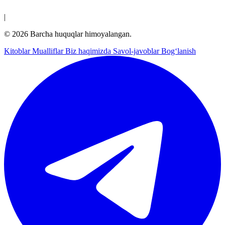
|
© 2026 Barcha huquqlar himoyalangan.
Kitoblar
Mualliflar
Biz haqimizda
Savol-javoblar
Bog‘lanish