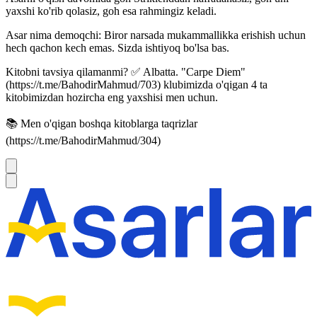
yaxshi ko'rib qolasiz, goh esa rahmingiz keladi.
Asar nima demoqchi: Biror narsada mukammallikka erishish uchun
hech qachon kech emas. Sizda ishtiyoq bo'lsa bas.
Kitobni tavsiya qilamanmi? ✅ Albatta. "Carpe Diem"
(https://t.me/BahodirMahmud/703) klubimizda o'qigan 4 ta
kitobimizdan hozircha eng yaxshisi men uchun.
📚 Men o'qigan boshqa kitoblarga taqrizlar
(https://t.me/BahodirMahmud/304)