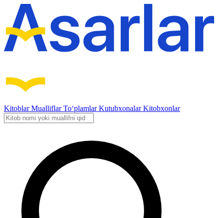
Kitoblar
Mualliflar
To‘plamlar
Kutubxonalar
Kitobxonlar