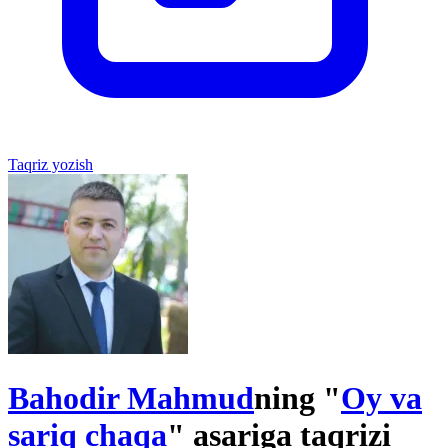
Taqriz yozish
Bahodir Mahmud
ning "
Oy va
sariq chaqa
" asariga taqrizi