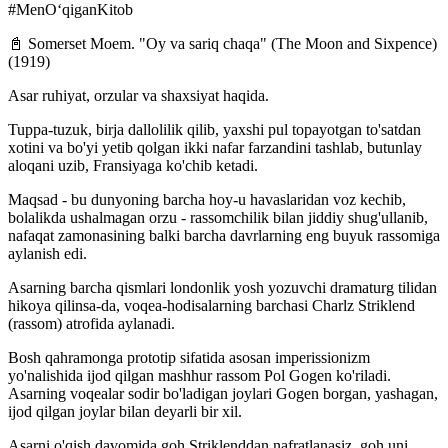
#MenOʻqiganKitob
📓 Somerset Moem. "Oy va sariq chaqa" (The Moon and Sixpence)
(1919)
Asar ruhiyat, orzular va shaxsiyat haqida.
Tuppa-tuzuk, birja dallolilik qilib, yaxshi pul topayotgan to'satdan
xotini va bo'yi yetib qolgan ikki nafar farzandini tashlab, butunlay
aloqani uzib, Fransiyaga ko'chib ketadi.
Maqsad - bu dunyoning barcha hoy-u havaslaridan voz kechib,
bolalikda ushalmagan orzu - rassomchilik bilan jiddiy shug'ullanib,
nafaqat zamonasining balki barcha davrlarning eng buyuk rassomiga
aylanish edi.
Asarning barcha qismlari londonlik yosh yozuvchi dramaturg tilidan
hikoya qilinsa-da, voqea-hodisalarning barchasi Charlz Striklend
(rassom) atrofida aylanadi.
Bosh qahramonga prototip sifatida asosan imperissionizm
yo'nalishida ijod qilgan mashhur rassom Pol Gogen ko'riladi.
Asarning voqealar sodir bo'ladigan joylari Gogen borgan, yashagan,
ijod qilgan joylar bilan deyarli bir xil.
Asarni o'qish davomida goh Striklenddan nafratlanasiz, goh uni