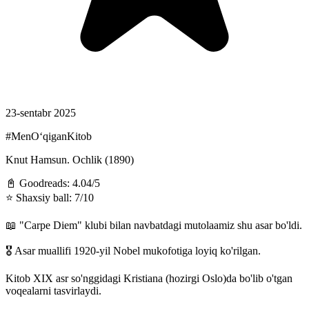
23-sentabr 2025
#MenOʻqiganKitob
Knut Hamsun. Ochlik (1890)
📓 Goodreads: 4.04/5
⭐️ Shaxsiy ball: 7/10
📖 "Carpe Diem" klubi bilan navbatdagi mutolaamiz shu asar bo'ldi.
🎖 Asar muallifi 1920-yil Nobel mukofotiga loyiq ko'rilgan.
Kitob XIX asr so'nggidagi Kristiana (hozirgi Oslo)da bo'lib o'tgan
voqealarni tasvirlaydi.