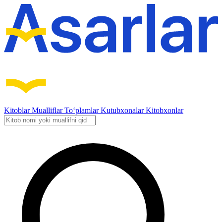
Kitoblar
Mualliflar
To‘plamlar
Kutubxonalar
Kitobxonlar