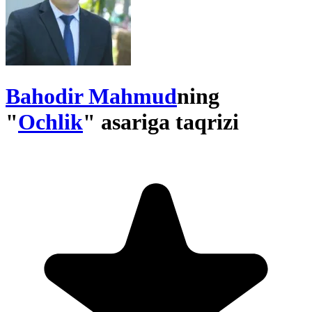
Bahodir Mahmud
ning
"
Ochlik
" asariga taqrizi