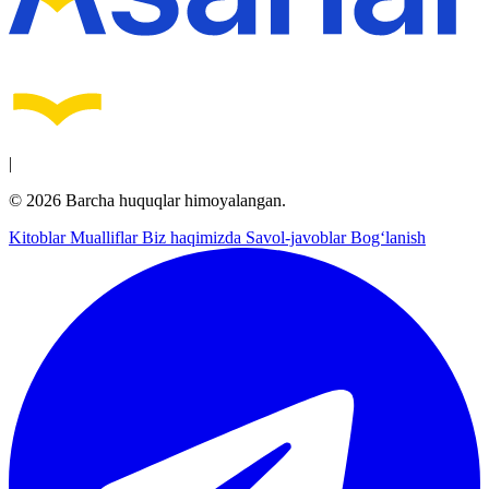
|
© 2026 Barcha huquqlar himoyalangan.
Kitoblar
Mualliflar
Biz haqimizda
Savol-javoblar
Bog‘lanish