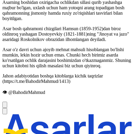
Asarning boshidan oxirigacha ochlikdan sillasi qurib yashashga
majbur bo'lgan, uxlash uchun ham yotoqni arang topadigan bosh
qahramonning jismoniy hamda ruxiy zo'riqishlari tasvirlari bilan
boyitilgan.
Asar bosh qahramoni chizgilari Hamsun (1859-1952)dan biroz
oldinroq yashagan Dostoyevkiy (1821-1881)ning "Jinoyat va jazo"
asaridagi Roskolnikov obrazidan ilhomlangan deyiladi.
Asar o'z davri uchun ajoyib mehnat mahsuli hisoblangan bo'lishi
mumkin, lekin hozir uchun emas. Chunki hech birimiz asarda
ko'rsatilgan ochlik darajasini boshimizdan o'tkazmaganmiz. Shuning
uchun kitobni his qilish masalasi biz uchun qiyinroq.
Jahon adabiyotidan boshqa kitoblarga kichik taqrizlar
(https://t.me/BahodirMahmud/1413)
👁 @BahodirMahmud