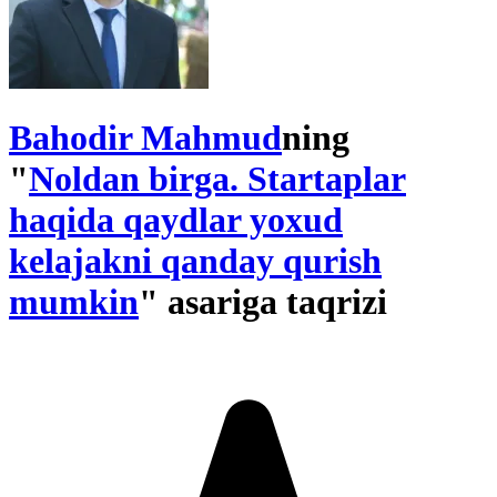
Bahodir Mahmud
ning
"
Noldan birga. Startaplar
haqida qaydlar yoxud
kelajakni qanday qurish
mumkin
" asariga taqrizi