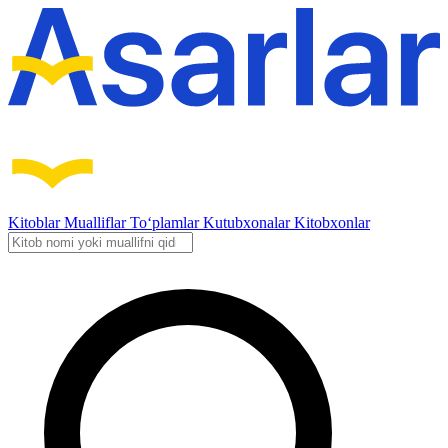
Kitoblar
Mualliflar
To‘plamlar
Kutubxonalar
Kitobxonlar