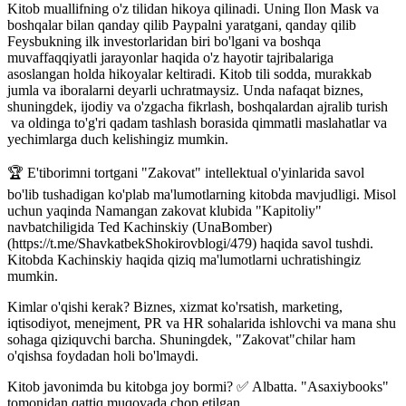
Kitob muallifning o'z tilidan hikoya qilinadi. Uning Ilon Mask va
boshqalar bilan qanday qilib Paypalni yaratgani, qanday qilib
Feysbukning ilk investorlaridan biri bo'lgani va boshqa
muvaffaqqiyatli jarayonlar haqida o'z hayotir tajribalariga
asoslangan holda hikoyalar keltiradi. Kitob tili sodda, murakkab
jumla va iboralarni deyarli uchratmaysiz. Unda nafaqat biznes,
shuningdek, ijodiy va o'zgacha fikrlash, boshqalardan ajralib turish
va oldinga to'g'ri qadam tashlash borasida qimmatli maslahatlar va
yechimlarga duch kelishingiz mumkin.
🏆 E'tiborimni tortgani "Zakovat" intellektual o'yinlarida savol
bo'lib tushadigan ko'plab ma'lumotlarning kitobda mavjudligi. Misol
uchun yaqinda Namangan zakovat klubida "Kapitoliy"
navbatchiligida Ted Kachinskiy (UnaBomber)
(https://t.me/ShavkatbekShokirovblogi/479) haqida savol tushdi.
Kitobda Kachinskiy haqida qiziq ma'lumotlarni uchratishingiz
mumkin.
Kimlar o'qishi kerak? Biznes, xizmat ko'rsatish, marketing,
iqtisodiyot, menejment, PR va HR sohalarida ishlovchi va mana shu
sohaga qiziquvchi barcha. Shuningdek, "Zakovat"chilar ham
o'qishsa foydadan holi bo'lmaydi.
Kitob javonimda bu kitobga joy bormi? ✅ Albatta. "Asaxiybooks"
tomonidan qattiq muqovada chop etilgan