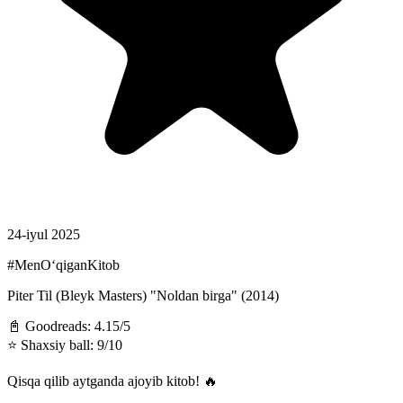
24-iyul 2025
#MenOʻqiganKitob
Piter Til (Bleyk Masters) "Noldan birga" (2014)
📓 Goodreads: 4.15/5
⭐️ Shaxsiy ball: 9/10
Qisqa qilib aytganda ajoyib kitob! 🔥