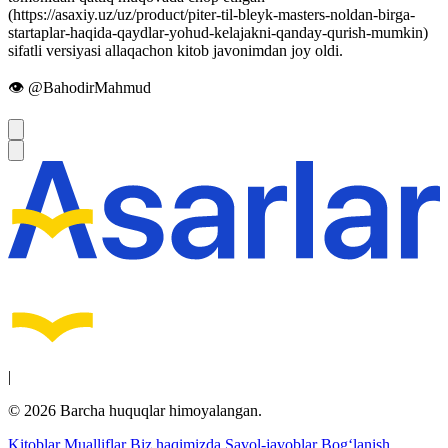
(https://asaxiy.uz/uz/product/piter-til-bleyk-masters-noldan-birga-
startaplar-haqida-qaydlar-yohud-kelajakni-qanday-qurish-mumkin)
sifatli versiyasi allaqachon kitob javonimdan joy oldi.
👁 @BahodirMahmud
|
© 2026 Barcha huquqlar himoyalangan.
Kitoblar
Mualliflar
Biz haqimizda
Savol-javoblar
Bog‘lanish