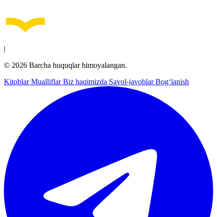
|
© 2026 Barcha huquqlar himoyalangan.
Kitoblar
Mualliflar
Biz haqimizda
Savol-javoblar
Bog‘lanish