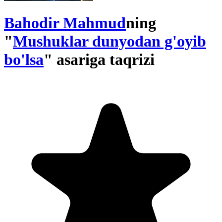
Bahodir Mahmud
ning
"
Mushuklar dunyodan g'oyib
bo'lsa
" asariga taqrizi