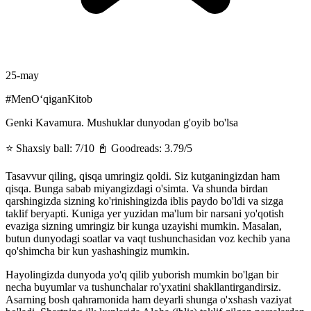
25-may
#MenOʻqiganKitob
Genki Kavamura. Mushuklar dunyodan g'oyib bo'lsa
⭐️ Shaxsiy ball: 7/10 📓 Goodreads: 3.79/5
Tasavvur qiling, qisqa umringiz qoldi. Siz kutganingizdan ham
qisqa. Bunga sabab miyangizdagi o'simta. Va shunda birdan
qarshingizda sizning ko'rinishingizda iblis paydo bo'ldi va sizga
taklif beryapti. Kuniga yer yuzidan ma'lum bir narsani yo'qotish
evaziga sizning umringiz bir kunga uzayishi mumkin. Masalan,
butun dunyodagi soatlar va vaqt tushunchasidan voz kechib yana
qo'shimcha bir kun yashashingiz mumkin.
Hayolingizda dunyoda yo'q qilib yuborish mumkin bo'lgan bir
necha buyumlar va tushunchalar ro'yxatini shakllantirgandirsiz.
Asarning bosh qahramonida ham deyarli shunga o'xshash vaziyat