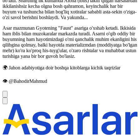
bo'ladi. Shartning ilk kunlarida Aloha (iblis) taklif qilgan narsalardan
ikkilanishsiz kecha olgna bosh qahramon, keyinchalik har bir
buyum va tushuncha bilan bog'liq xotiralar sababli asta-sekin o'ziga-
o'zi savol berishni boshlaydi. Va yakunda...
Asar mazmunan Gyotening "Faust" asariga o'xshab ketadi. Ikkisida
ham iblis bilan muzokaralar markazda turadi. Asarni o'qib oddiy bir
buyumning ham hayotimizdagi o'rni qanchalik muhim ekanligini his
qilibgina qolmay, balki hayotda materializmdan (moddiyatga bo'lgan
mehr) ko'ra ko'proq his-tuyg'ular, o'zaro rishtalar va muhabbat ustun
turishiga yana bir bor guvoh bo'lasiz.
🌍 Jahon adabiyotiga doir boshqa kitoblarga kichik taqrizlar
👁 @BahodirMahmud