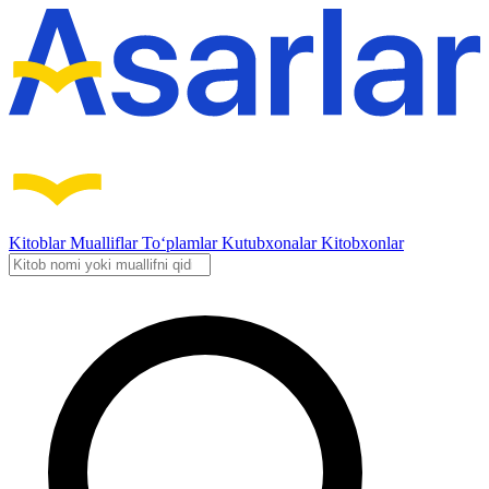
Kitoblar
Mualliflar
To‘plamlar
Kutubxonalar
Kitobxonlar