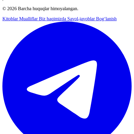
© 2026 Barcha huquqlar himoyalangan.
Kitoblar
Mualliflar
Biz haqimizda
Savol-javoblar
Bog‘lanish