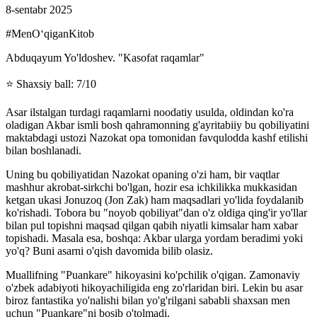
8-sentabr 2025
#MenOʻqiganKitob
Abduqayum Yo'ldoshev. "Kasofat raqamlar"
⭐️ Shaxsiy ball: 7/10
Asar ilstalgan turdagi raqamlarni noodatiy usulda, oldindan ko'ra
oladigan Akbar ismli bosh qahramonning g'ayritabiiy bu qobiliyatini
maktabdagi ustozi Nazokat opa tomonidan favqulodda kashf etilishi
bilan boshlanadi.
Uning bu qobiliyatidan Nazokat opaning o'zi ham, bir vaqtlar
mashhur akrobat-sirkchi bo'lgan, hozir esa ichkilikka mukkasidan
ketgan ukasi Jonuzoq (Jon Zak) ham maqsadlari yo'lida foydalanib
ko'rishadi. Tobora bu "noyob qobiliyat"dan o'z oldiga qing'ir yo'llar
bilan pul topishni maqsad qilgan qabih niyatli kimsalar ham xabar
topishadi. Masala esa, boshqa: Akbar ularga yordam beradimi yoki
yo'q? Buni asarni o'qish davomida bilib olasiz.
Muallifning "Puankare" hikoyasini ko'pchilik o'qigan. Zamonaviy
o'zbek adabiyoti hikoyachiligida eng zo'rlaridan biri. Lekin bu asar
biroz fantastika yo'nalishi bilan yo'g'rilgani sababli shaxsan men
uchun "Puankare"ni bosib o'tolmadi.