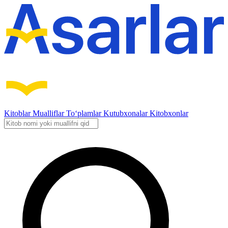
Kitoblar
Mualliflar
To‘plamlar
Kutubxonalar
Kitobxonlar