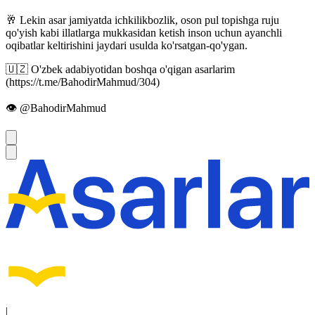
🥂 Lekin asar jamiyatda ichkilikbozlik, oson pul topishga ruju
qo'yish kabi illatlarga mukkasidan ketish inson uchun ayanchli
oqibatlar keltirishini jaydari usulda ko'rsatgan-qo'ygan.
🇺🇿 O'zbek adabiyotidan boshqa o'qigan asarlarim
(https://t.me/BahodirMahmud/304)
👁 @BahodirMahmud
|