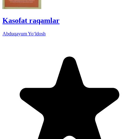
Kasofat raqamlar
Abduqayum Yo‘ldosh