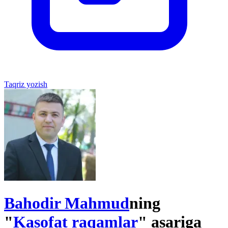
Taqriz yozish
Bahodir Mahmud
ning
"
Kasofat raqamlar
" asariga