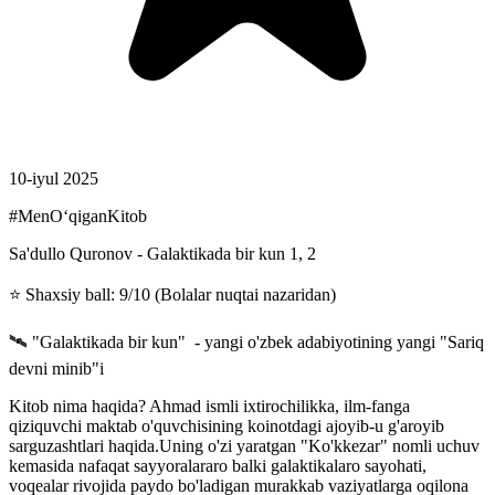
10-iyul 2025
#MenOʻqiganKitob
Sa'dullo Quronov - Galaktikada bir kun 1, 2
⭐️ Shaxsiy ball: 9/10 (Bolalar nuqtai nazaridan)
🛰 "Galaktikada bir kun" - yangi o'zbek adabiyotining yangi "Sariq
devni minib"i
Kitob nima haqida? Ahmad ismli ixtirochilikka, ilm-fanga
qiziquvchi maktab o'quvchisining koinotdagi ajoyib-u g'aroyib
sarguzashtlari haqida.Uning o'zi yaratgan "Ko'kkezar" nomli uchuv
kemasida nafaqat sayyoralararo balki galaktikalaro sayohati,
voqealar rivojida paydo bo'ladigan murakkab vaziyatlarga oqilona