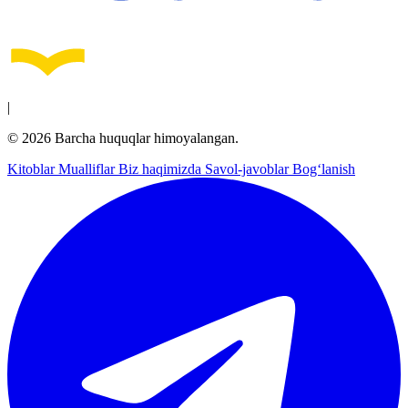
|
© 2026 Barcha huquqlar himoyalangan.
Kitoblar
Mualliflar
Biz haqimizda
Savol-javoblar
Bog‘lanish