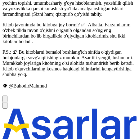
yechim topishi, umumbashariy g'oya hisoblanmish, yaxshilik qilish
va yozuvlikka qarshi kurashish yo'lida amalga oshirgan ishlari
farzandingizni (Sizni ham) qiziqtirib qo'yishi tabiiy.
Kitob javonimda bu kitobga joy bormi? ✅ Albatta. Farzandlarim
o'zbek tilida ravon o'qishni o'rganib olgandan so'ng eng
birinchilardan bo'lib birgalikda o'qiydigan kitoblarimiz shu ikki
kitoblar bo'ladi.
P.S.: 🎁 Bu kitoblarni bemalol boshlang'ich sinfda o'qiydigan
bolajonlarga sovg'a qilishingiz mumkin. Asar tili yengil, tushunarli.
Murakkab joylariga kitobning o'zi alohida tushuntirish berib ketadi.
Kitob o'quvchilarning kosmos haqidagi bilimlarini kengaytirishiga
shubha yo'q.
👁 @BahodirMahmud