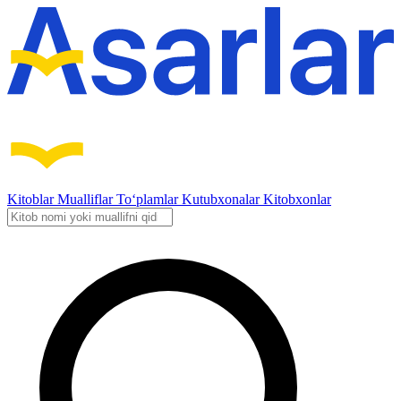
Kitoblar
Mualliflar
To‘plamlar
Kutubxonalar
Kitobxonlar