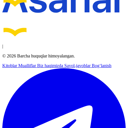
|
© 2026 Barcha huquqlar himoyalangan.
Kitoblar
Mualliflar
Biz haqimizda
Savol-javoblar
Bog‘lanish