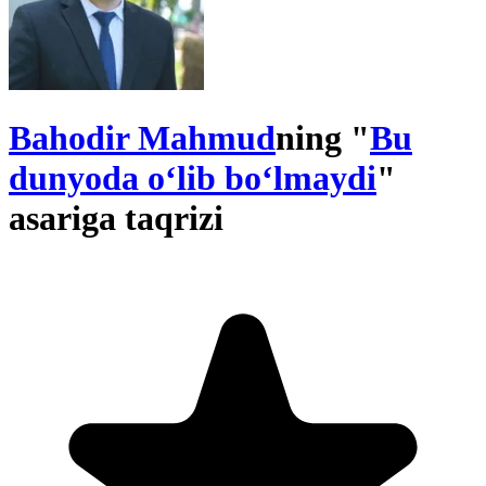
Bahodir Mahmud
ning "
Bu
dunyoda o‘lib bo‘lmaydi
"
asariga taqrizi