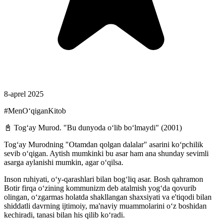
8-aprel 2025
#MenOʻqiganKitob
📓 Togʻay Murod. "Bu dunyoda oʻlib boʻlmaydi" (2001)
Togʻay Murodning "Otamdan qolgan dalalar" asarini koʻpchilik
sevib oʻqigan. Aytish mumkinki bu asar ham ana shunday sevimli
asarga aylanishi mumkin, agar oʻqilsa.
Inson ruhiyati, oʻy-qarashlari bilan bogʻliq asar. Bosh qahramon
Botir firqa o‘zining kommunizm deb atalmish yogʻda qovurib
olingan, oʻzgarmas holatda shakllangan shaxsiyati va e'tiqodi bilan
shiddatli davrning ijtimoiy, ma'naviy muammolarini oʻz boshidan
kechiradi, tanasi bilan his qilib koʻradi.