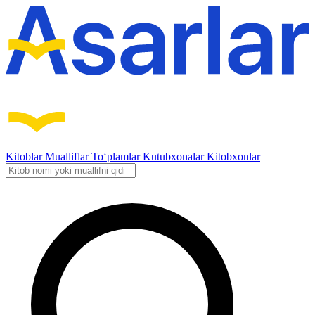
Kitoblar
Mualliflar
To‘plamlar
Kutubxonalar
Kitobxonlar