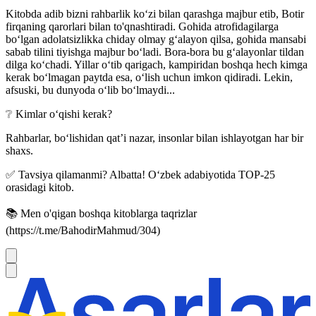
Kitobda adib bizni rahbarlik koʻzi bilan qarashga majbur etib, Botir
firqaning qarorlari bilan to'qnashtiradi. Gohida atrofidagilarga
boʻlgan adolatsizlikka chiday olmay gʻalayon qilsa, gohida mansabi
sabab tilini tiyishga majbur boʻladi. Bora-bora bu gʻalayonlar tildan
dilga koʻchadi. Yillar oʻtib qarigach, kampiridan boshqa hech kimga
kerak boʻlmagan paytda esa, oʻlish uchun imkon qidiradi. Lekin,
afsuski, bu dunyoda oʻlib boʻlmaydi...
❔ Kimlar oʻqishi kerak?
Rahbarlar, bo‘lishidan qat’i nazar, insonlar bilan ishlayotgan har bir
shaxs.
✅ Tavsiya qilamanmi? Albatta! Oʻzbek adabiyotida TOP-25
orasidagi kitob.
📚 Men o'qigan boshqa kitoblarga taqrizlar
(https://t.me/BahodirMahmud/304)