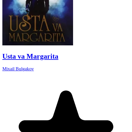
Usta va Margarita
Mixail Bulgakov