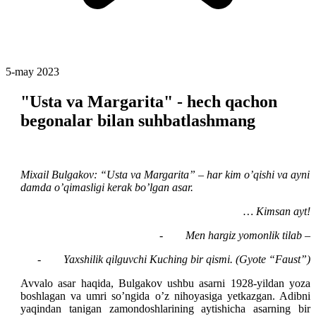
5-may 2023
"Usta va Margarita" - hech qachon
begonalar bilan suhbatlashmang
Mixail Bulgakov: “Usta va Margarita” – har kim o’qishi va ayni
damda o’qimasligi kerak bo’lgan asar.
… Kimsan ayt!
- Men hargiz yomonlik tilab –
- Yaxshilik qilguvchi Kuching bir qismi. (Gyote “Faust”)
Avvalo asar haqida, Bulgakov ushbu asarni 1928-yildan yoza
boshlagan va umri so’ngida o’z nihoyasiga yetkazgan. Adibni
yaqindan tanigan zamondoshlarining aytishicha asarning bir