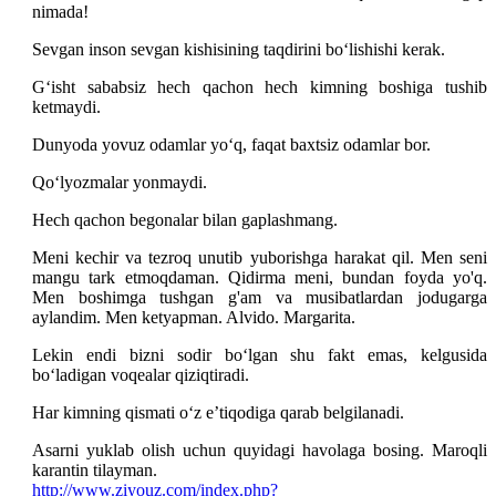
nimada!
Sevgan inson sevgan kishisining taqdirini bo‘lishishi kerak.
G‘isht sababsiz hech qachon hech kimning boshiga tushib
ketmaydi.
Dunyoda yovuz odamlar yo‘q, faqat baxtsiz odamlar bor.
Qo‘lyozmalar yonmaydi.
Hech qachon begonalar bilan gaplashmang.
Meni kechir va tezroq unutib yuborishga harakat qil. Men seni
mangu tark etmoqdaman. Qidirma meni, bundan foyda yo'q.
Men boshimga tushgan g'am va musibatlardan jodugarga
aylandim. Men ketyapman. Alvido. Margarita.
Lekin endi bizni sodir bo‘lgan shu fakt emas, kelgusida
bo‘ladigan voqealar qiziqtiradi.
Har kimning qismati o‘z e’tiqodiga qarab belgilanadi.
Asarni yuklab olish uchun quyidagi havolaga bosing. Maroqli
karantin tilayman.
http://www.ziyouz.com/index.php?