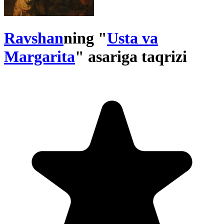
Ravshan
ning "
Usta va
Margarita
" asariga taqrizi