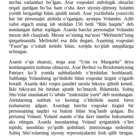
nechta variantlari bo’lgan. Asar voqealari mifologik obrazlar
orqali qurilgan bo’lsa ham o’sha davr siyosiy-ijtimoiy holatini
yoritib berganligi bilan ajralib turadi. Asar yozilishida yozuvchi
har bir personajni alohida o’rgangan, ayniqsa Volandni. Adib
vafot etgach uning ish stolidan 150 betli “Iblis haqida” deb
nomlangan daftar topilgan. Asarda barcha personajlar Volandni
messir deb chaqiradi. Messir so’zining ma’nosi “Mefistofel”ning
qisqartmasidir. Mefistofel esa iblis degani. Asarning voqealari
“Faust”ga o’xshab ketishi bilan, xorijda ko’plab tanqidlarga
uchragan.
Asarni o’qir ekansiz, nega asar “Usta va Margarita” deya
nomlanganini tushuna olmaysiz. Asar Berlioz va Bezdomniyning
Patriarx ko’li yonida suhbatlashib o’tirishidan boshlanadi.
Suhbatga Volandning qo’shilishi bilan voqealar tizgini o'zgarib
boradi. Asarda ikki voqea parallel tarzda hikoya qilinib ketadi.
Ikki hikoyani bir biridan ajratib bo’lmaydi. Bilamizki, Sobiq
Sho’rolar mamlakati G’arbda “xudosizlar yurti” deb nomlangan.
Ateislarning suhbati va Isoning o’ldirilishi asarni biroz
tushunarsiz qilgan. Asardagi barcha voqealar tizgini bir
personajning taqdiri va hukmi bilan bog’lanib qolgan. Bu
personaj Voland. Voland asarda o’sha davr manfur hukumatini
aks ettirgan. Asarda insonlarning Voland aytganidek o’lim
topishi, tasodifan yo’qolib qolishlari, jinnixonaga tushishlar
Sobiq Sho’rolarning siyosiy repressiyalarini fosh qilib bergan.