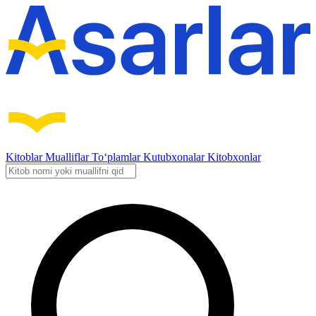
Kitoblar
Mualliflar
To‘plamlar
Kutubxonalar
Kitobxonlar