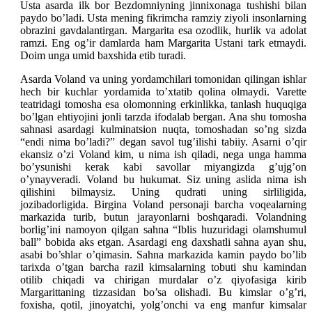
Usta asarda ilk bor Bezdomniyning jinnixonaga tushishi bilan
paydo bo’ladi. Usta mening fikrimcha ramziy ziyoli insonlarning
obrazini gavdalantirgan. Margarita esa ozodlik, hurlik va adolat
ramzi. Eng og’ir damlarda ham Margarita Ustani tark etmaydi.
Doim unga umid baxshida etib turadi.
Asarda Voland va uning yordamchilari tomonidan qilingan ishlar
hech bir kuchlar yordamida to’xtatib qolina olmaydi. Varette
teatridagi tomosha esa olomonning erkinlikka, tanlash huquqiga
bo’lgan ehtiyojini jonli tarzda ifodalab bergan. Ana shu tomosha
sahnasi asardagi kulminatsion nuqta, tomoshadan so’ng sizda
“endi nima bo’ladi?” degan savol tug’ilishi tabiiy. Asarni o’qir
ekansiz o’zi Voland kim, u nima ish qiladi, nega unga hamma
bo’ysunishi kerak kabi savollar miyangizda g’ujg’on
o’ynayveradi. Voland bu hukumat. Siz uning aslida nima ish
qilishini bilmaysiz. Uning qudrati uning sirliligida,
jozibadorligida. Birgina Voland personaji barcha voqealarning
markazida turib, butun jarayonlarni boshqaradi. Volandning
borlig’ini namoyon qilgan sahna “Iblis huzuridagi olamshumul
ball” bobida aks etgan. Asardagi eng daxshatli sahna ayan shu,
asabi bo’shlar o’qimasin. Sahna markazida kamin paydo bo’lib
tarixda o’tgan barcha razil kimsalarning tobuti shu kamindan
otilib chiqadi va chirigan murdalar o’z qiyofasiga kirib
Margarittaning tizzasidan bo’sa olishadi. Bu kimslar o’g’ri,
foxisha, qotil, jinoyatchi, yolg’onchi va eng manfur kimsalar