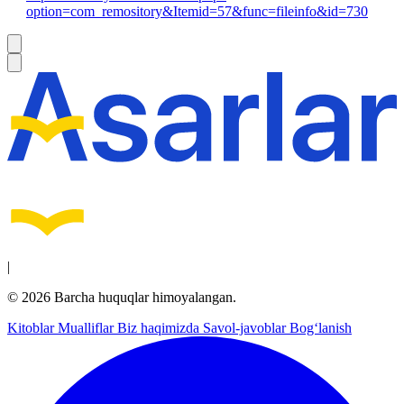
option=com_remository&Itemid=57&func=fileinfo&id=730
|
© 2026 Barcha huquqlar himoyalangan.
Kitoblar
Mualliflar
Biz haqimizda
Savol-javoblar
Bog‘lanish