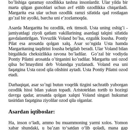
bo’lishiga qaramay ozodlikka tashna insonlardir. Ular yilda bir
marta qilgan gunohlari uchun avf etilib ozodlikka chiqariladi.
Margarita esa ular uchun ozodlik ramzi sifatida qad rostlagan
go’zal bir ayolki, barcha uni e’zozlamoqda.
Asarda Margaritta bu ozodlik, erk timsoli. Usta uning oshig’i -
jamiyatdagi ziyoli qatlam vakillarining asardagi talqini sifatida
gavdalantirilgan. Yovuzlik Voland bo’lsa, ezgulik Iousha. Pontiy
Pilat esa arosatda qolgan xalq. Asar so’ngida Usta hamda
Margaritaning taqdirini Iousha belgilab beradi. Ular Voland bilan
birgalikda cheksizlikka ravona bo’ladilar. Go’zal bir vodiyda
Pontiy Pilatni arosatda o’tirganini ko’radilar. Margarita uni ozod
qilsa bo’lmaydimi deb Volandga yuzlanadi. Voland esa uni
faqatgina Usta ozod qila olishini aytadi. Usta Pontiy Pilatni ozod
etadi.
Darhaqiqat, asar so’ngi butun voqelik tizgini sachratib yuborgan
ozodlik hissi bilan yakun topadi. Aristoteldan tortib to hozirgi
davrga qadar, arosatda qolgan xalqni Voland singari hukumat
tasiridan faqatgina ziyolilar ozod qila olganlar.
Asardan iqtiboslar:
Ha, inson o‘ladi, ammo bu muammoning yarmi xolos. Yomon
xabar shundaki, u ba’zan to‘satdan o‘lib qoladi, mana gap