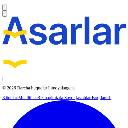
|
© 2026 Barcha huquqlar himoyalangan.
Kitoblar
Mualliflar
Biz haqimizda
Savol-javoblar
Bog‘lanish