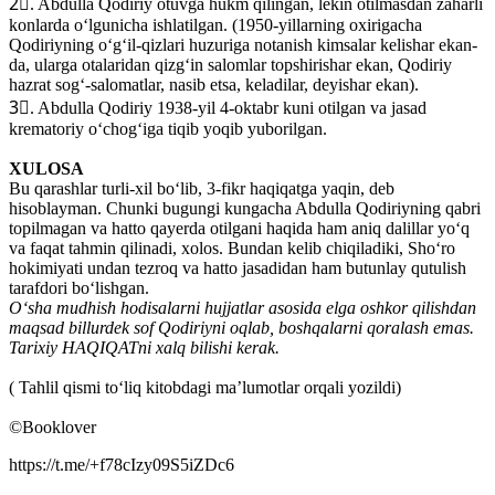
2⃣. Abdulla Qodiriy otuvga hukm qilingan, lekin otilmasdan zaharli
konlarda oʻlgunicha ishlatilgan. (1950-yillarning oxirigacha
Qodiriyning oʻgʻil-qizlari huzuriga notanish kimsalar kelishar ekan-
da, ularga otalaridan qizgʻin salomlar topshirishar ekan, Qodiriy
hazrat sogʻ-salomatlar, nasib etsa, keladilar, deyishar ekan).
3⃣. Abdulla Qodiriy 1938-yil 4-oktabr kuni otilgan va jasad
krematoriy oʻchogʻiga tiqib yoqib yuborilgan.
XULOSA
Bu qarashlar turli-xil boʻlib, 3-fikr haqiqatga yaqin, deb
hisoblayman. Chunki bugungi kungacha Abdulla Qodiriyning qabri
topilmagan va hatto qayerda otilgani haqida ham aniq dalillar yoʻq
va faqat tahmin qilinadi, xolos. Bundan kelib chiqiladiki, Shoʻro
hokimiyati undan tezroq va hatto jasadidan ham butunlay qutulish
tarafdori boʻlishgan.
Oʻsha mudhish hodisalarni hujjatlar asosida elga oshkor qilishdan
maqsad billurdek sof Qodiriyni oqlab, boshqalarni qoralash emas.
Tarixiy HAQIQATni xalq bilishi kerak.
( Tahlil qismi toʻliq kitobdagi maʼlumotlar orqali yozildi)
©Booklover
https://t.me/+f78cIzy09S5iZDc6