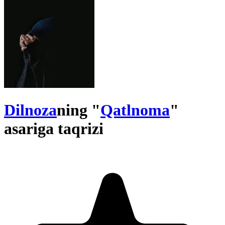
Dilnoza
ning "
Qatlnoma
"
asariga taqrizi