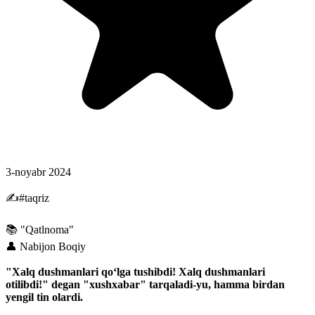
3-noyabr 2024
✍#taqriz
📚 "Qatlnoma"
👤 Nabijon Boqiy
"Xalq dushmanlari qoʻlga tushibdi! Xalq dushmanlari
otilibdi!" degan "xushxabar" tarqaladi-yu, hamma birdan
yengil tin olardi.