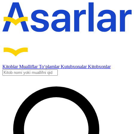
Kitoblar
Mualliflar
To‘plamlar
Kutubxonalar
Kitobxonlar