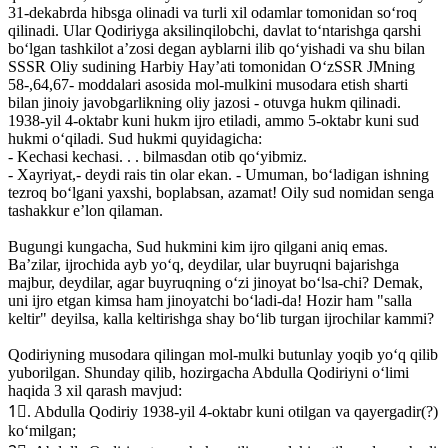
31-dekabrda hibsga olinadi va turli xil odamlar tomonidan soʻroq
qilinadi. Ular Qodiriyga aksilinqilobchi, davlat toʻntarishga qarshi
boʻlgan tashkilot aʼzosi degan ayblarni ilib qoʻyishadi va shu bilan
SSSR Oliy sudining Harbiy Hayʼati tomonidan OʻzSSR JMning
58-,64,67- moddalari asosida mol-mulkini musodara etish sharti
bilan jinoiy javobgarlikning oliy jazosi - otuvga hukm qilinadi.
1938-yil 4-oktabr kuni hukm ijro etiladi, ammo 5-oktabr kuni sud
hukmi oʻqiladi. Sud hukmi quyidagicha:
- Kechasi kechasi. . . bilmasdan otib qoʻyibmiz.
- Xayriyat,- deydi rais tin olar ekan. - Umuman, boʻladigan ishning
tezroq boʻlgani yaxshi, boplabsan, azamat! Oily sud nomidan senga
tashakkur eʼlon qilaman.
Bugungi kungacha, Sud hukmini kim ijro qilgani aniq emas.
Baʼzilar, ijrochida ayb yoʻq, deydilar, ular buyruqni bajarishga
majbur, deydilar, agar buyruqning oʻzi jinoyat boʻlsa-chi? Demak,
uni ijro etgan kimsa ham jinoyatchi boʻladi-da! Hozir ham "salla
keltir" deyilsa, kalla keltirishga shay boʻlib turgan ijrochilar kammi?
Qodiriyning musodara qilingan mol-mulki butunlay yoqib yoʻq qilib
yuborilgan. Shunday qilib, hozirgacha Abdulla Qodiriyni oʻlimi
haqida 3 xil qarash mavjud:
1⃣. Abdulla Qodiriy 1938-yil 4-oktabr kuni otilgan va qayergadir(?)
koʻmilgan;