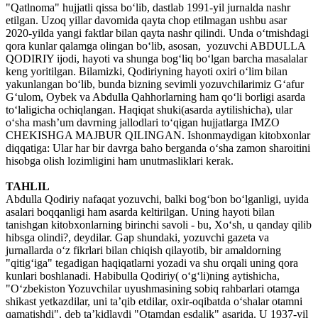
"Qatlnoma" hujjatli qissa boʻlib, dastlab 1991-yil jurnalda nashr
etilgan. Uzoq yillar davomida qayta chop etilmagan ushbu asar
2020-yilda yangi faktlar bilan qayta nashr qilindi. Unda oʻtmishdagi
qora kunlar qalamga olingan boʻlib, asosan, yozuvchi ABDULLA
QODIRIY ijodi, hayoti va shunga bogʻliq boʻlgan barcha masalalar
keng yoritilgan. Bilamizki, Qodiriyning hayoti oxiri oʻlim bilan
yakunlangan boʻlib, bunda bizning sevimli yozuvchilarimiz Gʻafur
Gʻulom, Oybek va Abdulla Qahhorlarning ham qoʻli borligi asarda
toʻlaligicha ochiqlangan. Haqiqat shuki(asarda aytilishicha), ular
oʻsha mashʼum davrning jallodlari toʻqigan hujjatlarga IMZO
CHEKISHGA MAJBUR QILINGAN. Ishonmaydigan kitobxonlar
diqqatiga: Ular har bir davrga baho berganda oʻsha zamon sharoitini
hisobga olish lozimligini ham unutmasliklari kerak.
TAHLIL
Abdulla Qodiriy nafaqat yozuvchi, balki bogʻbon boʻlganligi, uyida
asalari boqqanligi ham asarda keltirilgan. Uning hayoti bilan
tanishgan kitobxonlarning birinchi savoli - bu, Xoʻsh, u qanday qilib
hibsga olindi?, deydilar. Gap shundaki, yozuvchi gazeta va
jurnallarda oʻz fikrlari bilan chiqish qilayotib, bir amaldorning
"qitigʻiga" tegadigan haqiqatlarni yozadi va shu orqali uning qora
kunlari boshlanadi. Habibulla Qodiriy( oʻgʻli)ning aytishicha,
"Oʻzbekiston Yozuvchilar uyushmasining sobiq rahbarlari otamga
shikast yetkazdilar, uni taʼqib etdilar, oxir-oqibatda oʻshalar otamni
qamatishdi", deb taʼkidlaydi "Otamdan esdalik" asarida. U 1937-yil