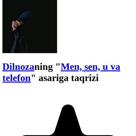
Dilnoza
ning "
Men, sen, u va
telefon
" asariga taqrizi