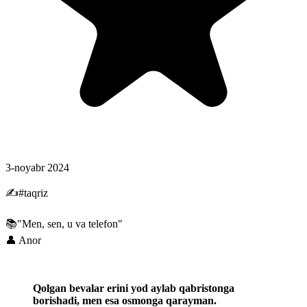
3-noyabr 2024
✍#taqriz
📚"Men, sen, u va telefon"
👤 Anor
Qolgan bevalar erini yod aylab qabristonga
borishadi, men esa osmonga qarayman.