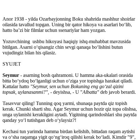
Anor 1938 - yilda Ozarbayjonning Boku shahrida mashhur shoirlar
oilasida tavallud topgan. Uning bir qator hikoya va asarlari boʻlib,
hatto baʼzi bir filmlar uchun ssenariylar ham yozgan.
Yozuvchining ushbu hikoyasi haqiqiy ishq-muhabbat mavzusida
bitilgan. Asarni oʻqisangiz chin sevgi qanaqa boʻlishini butun
vujudingiz bilan his qilasiz.
SYUJET
Seymur
- asarning bosh qahramoni. U hamma aka-ukalari orasida
bitta boʻydoq boʻlganligi uchun oʻziga yor topishga harakat qiladi.
Kattalar hatto
"Seymur, sen uchun Bokuning eng goʻzal qizini
topsak, uylanasanmi?",
- deyishsa, - U "
Albatta"
deb javob berardi.
Tasavvur qiling! Tunning qoq yarmi, shunaqa paytda qiz topish
kerak. Chunki sharti shu. Agar Seymur uchun hozir qiz topa olishsa,
unga uylanishi kerakligini aytadi. Yigitning qarindoshlari shu paytda
qanday yoʻl tutishgan deb oʻylaysiz?!
Kechasi tun yarimda hamma birdan kelishib, bittadan raqam aytishi
va oʻsha raqamga yigit qoʻngʻiroq qilishi kerak boʻladi. Kimdir "9",