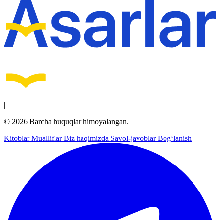
|
© 2026 Barcha huquqlar himoyalangan.
Kitoblar
Mualliflar
Biz haqimizda
Savol-javoblar
Bog‘lanish