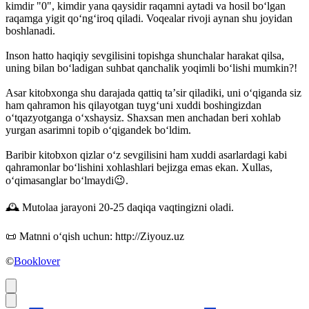
kimdir "0", kimdir yana qaysidir raqamni aytadi va hosil boʻlgan
raqamga yigit qoʻngʻiroq qiladi. Voqealar rivoji aynan shu joyidan
boshlanadi.
Inson hatto haqiqiy sevgilisini topishga shunchalar harakat qilsa,
uning bilan boʻladigan suhbat qanchalik yoqimli boʻlishi mumkin?!
Asar kitobxonga shu darajada qattiq taʼsir qiladiki, uni oʻqiganda siz
ham qahramon his qilayotgan tuygʻuni xuddi boshingizdan
oʻtqazyotganga oʻxshaysiz. Shaxsan men anchadan beri xohlab
yurgan asarimni topib oʻqigandek boʻldim.
Baribir kitobxon qizlar oʻz sevgilisini ham xuddi asarlardagi kabi
qahramonlar boʻlishini xohlashlari bejizga emas ekan. Xullas,
oʻqimasanglar boʻlmaydi😉.
🕰 Mutolaa jarayoni 20-25 daqiqa vaqtingizni oladi.
📜 Matnni oʻqish uchun: http://Ziyouz.uz
©
Booklover