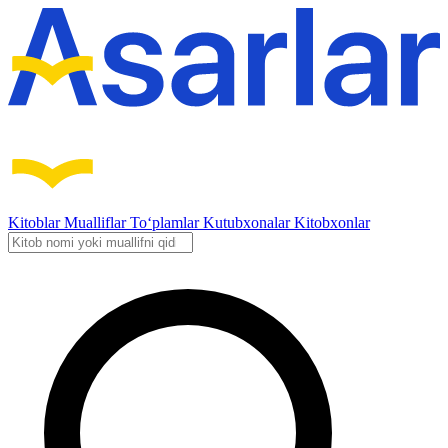
Kitoblar
Mualliflar
To‘plamlar
Kutubxonalar
Kitobxonlar