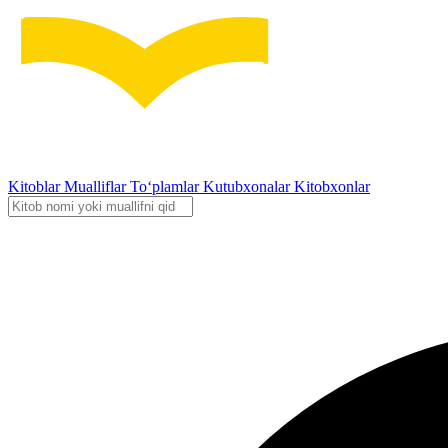
Kitoblar
Mualliflar
To‘plamlar
Kutubxonalar
Kitobxonlar