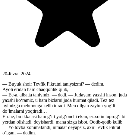
20-fevral 2024
— Buyuk shoir Tevfik Fikratni taniysizmi? — dedim.
Ayoli eridan ham chaqqonlik qilib,
— Ee-a, albatta taniymiz, — dedi. — Judayam yaxshi inson, juda
yaxshi ko‘ramiz, u ham bizlarni juda hurmat qiladi. Tez-tez
uyimizga mehmonga kelib turadi. Men qilgan zaytun yog‘li
do‘lmalarni yoqtiradi…
Eh-he, bu ikkalasi ham g‘irt yolg‘onchi ekan, er-xotin tuprog‘i bir
yerdan olishadi, deyishardi, mana sizga isbot. Qotib-qotib kulib,
— Yo tovba xonimafandi, nimalar deyapsiz, axir Tevfik Fikrat
o‘lgan, — dedim.