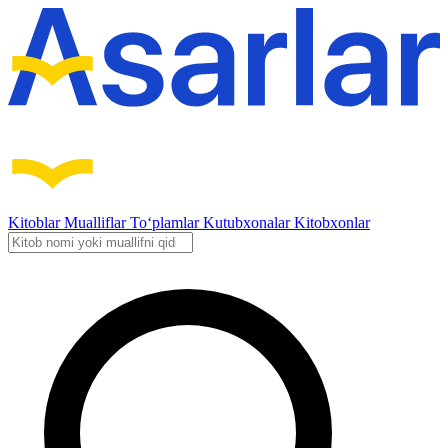
Kitoblar
Mualliflar
To‘plamlar
Kutubxonalar
Kitobxonlar