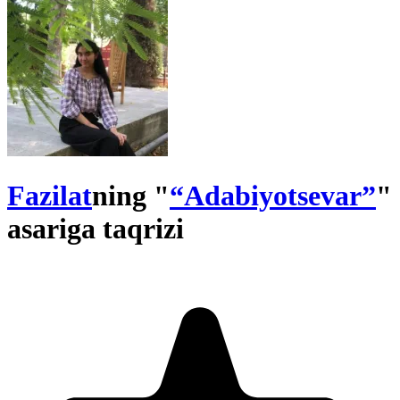
Fazilat
ning "
“Adabiyotsevar”
"
asariga taqrizi