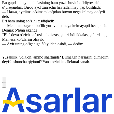
Bu gapdan keyin ikkalasining ham yuzi shuvit bo‘ldiyov, deb
o‘ylagandim. Biroq ayol zarracha hayratlanmay gap boshladi:
— Haa-a, aytdima o‘zimam ko‘pdan buyon nega kelmay qo‘ydi
deb.
Eri ham uning so‘zini tasdiqladi:
— Men ham xayron bo‘lib yuruvdim, nega kelmayapti hech, deb.
Demak o‘lgan ekanda.
“Eh” deya o‘zicha afsuslanib tizzasiga urishdi ikkalasiga birdaniga.
Men esa ko‘zlarim olayib,
— Axir uning o‘lganiga 50 yildan oshdi, — dedim.
Yuzakilik, yolg'on, ammo shartmidi? Bilmagan narsasini bilmadim
deyish shuncha qiyinmi? Yana o'zini intellektual sanab.