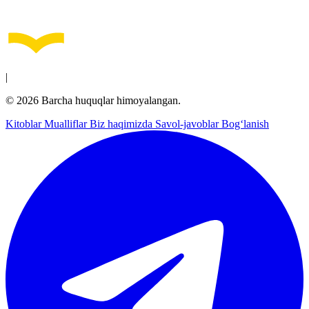
|
© 2026 Barcha huquqlar himoyalangan.
Kitoblar
Mualliflar
Biz haqimizda
Savol-javoblar
Bog‘lanish