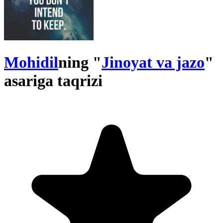
Mohidil
ning "
Jinoyat va jazo
"
asariga taqrizi