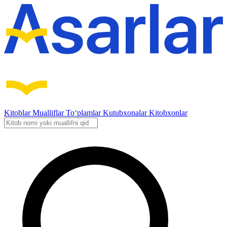
Kitoblar
Mualliflar
To‘plamlar
Kutubxonalar
Kitobxonlar