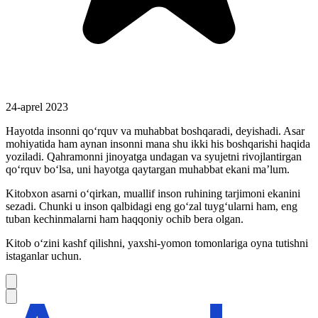
24-aprel 2023
Hayotda insonni qo‘rquv va muhabbat boshqaradi, deyishadi. Asar
mohiyatida ham aynan insonni mana shu ikki his boshqarishi haqida
yoziladi. Qahramonni jinoyatga undagan va syujetni rivojlantirgan
qo‘rquv bo‘lsa, uni hayotga qaytargan muhabbat ekani ma’lum.
Kitobxon asarni o‘qirkan, muallif inson ruhining tarjimoni ekanini
sezadi. Chunki u inson qalbidagi eng go‘zal tuyg‘ularni ham, eng
tuban kechinmalarni ham haqqoniy ochib bera olgan.
Kitob o‘zini kashf qilishni, yaxshi-yomon tomonlariga oyna tutishni
istaganlar uchun.