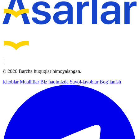
|
© 2026 Barcha huquqlar himoyalangan.
Kitoblar
Mualliflar
Biz haqimizda
Savol-javoblar
Bog‘lanish