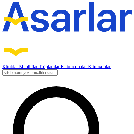
Kitoblar
Mualliflar
To‘plamlar
Kutubxonalar
Kitobxonlar