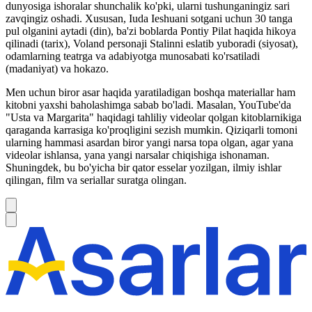
dunyosiga ishoralar shunchalik ko'pki, ularni tushunganingiz sari
zavqingiz oshadi. Xususan, Iuda Ieshuani sotgani uchun 30 tanga
pul olganini aytadi (din), ba'zi boblarda Pontiy Pilat haqida hikoya
qilinadi (tarix), Voland personaji Stalinni eslatib yuboradi (siyosat),
odamlarning teatrga va adabiyotga munosabati ko'rsatiladi
(madaniyat) va hokazo.
Men uchun biror asar haqida yaratiladigan boshqa materiallar ham
kitobni yaxshi baholashimga sabab bo'ladi. Masalan, YouTube'da
"Usta va Margarita" haqidagi tahliliy videolar qolgan kitoblarnikiga
qaraganda karrasiga ko'proqligini sezish mumkin. Qiziqarli tomoni
ularning hammasi asardan biror yangi narsa topa olgan, agar yana
videolar ishlansa, yana yangi narsalar chiqishiga ishonaman.
Shuningdek, bu bo'yicha bir qator esselar yozilgan, ilmiy ishlar
qilingan, film va seriallar suratga olingan.