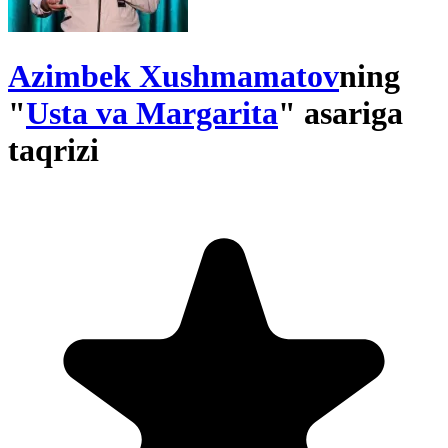
Azimbek Xushmamatov
ning
"
Usta va Margarita
" asariga
taqrizi