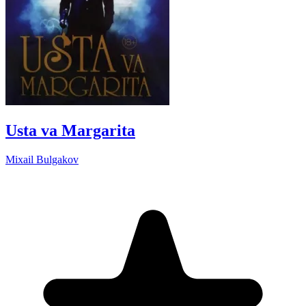
Usta va Margarita
Mixail Bulgakov