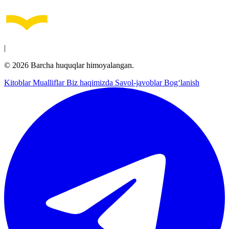
|
© 2026 Barcha huquqlar himoyalangan.
Kitoblar
Mualliflar
Biz haqimizda
Savol-javoblar
Bog‘lanish