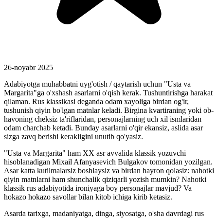
26-noyabr 2025
Adabiyotga muhabbatni uyg'otish / qaytarish uchun "Usta va
Margarita"ga o'xshash asarlarni o'qish kerak. Tushuntirishga harakat
qilaman. Rus klassikasi deganda odam xayoliga birdan og'ir,
tushunish qiyin bo'lgan matnlar keladi. Birgina kvartiraning yoki ob-
havoning cheksiz ta'riflaridan, personajlarning uch xil ismlaridan
odam charchab ketadi. Bunday asarlarni o'qir ekansiz, aslida asar
sizga zavq berishi kerakligini unutib qo'yasiz.
"Usta va Margarita" ham XX asr avvalida klassik yozuvchi
hisoblanadigan Mixail Afanyasevich Bulgakov tomonidan yozilgan.
Asar katta kutilmalarsiz boshlaysiz va birdan hayron qolasiz: nahotki
qiyin matnlarni ham shunchalik qiziqarli yozish mumkin? Nahotki
klassik rus adabiyotida ironiyaga boy personajlar mavjud? Va
hokazo hokazo savollar bilan kitob ichiga kirib ketasiz.
Asarda tarixga, madaniyatga, dinga, siyosatga, o'sha davrdagi rus