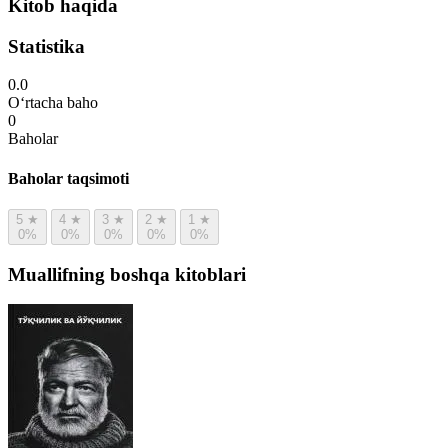
Kitob haqida
Statistika
0.0
O‘rtacha baho
0
Baholar
Baholar taqsimoti
5
★
4
★
3
★
2
★
1
★
0%
0%
0%
0%
0%
Muallifning boshqa kitoblari