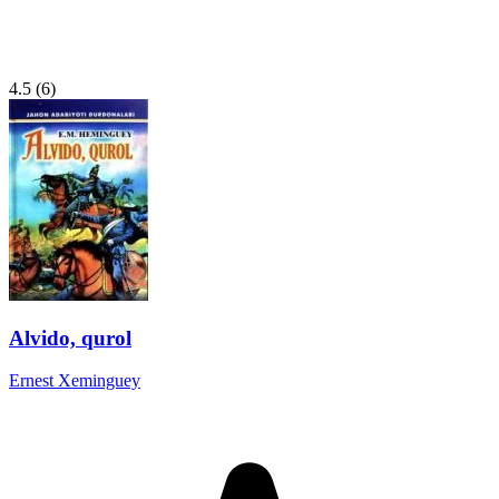
4.5
(6)
Alvido, qurol
Ernest Xeminguey