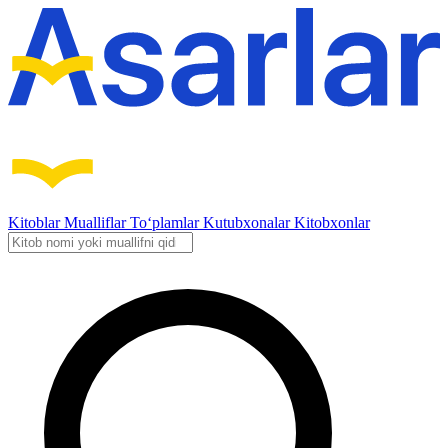
Kitoblar
Mualliflar
To‘plamlar
Kutubxonalar
Kitobxonlar