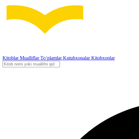
Kitoblar
Mualliflar
To‘plamlar
Kutubxonalar
Kitobxonlar