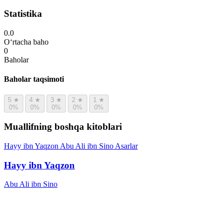
Statistika
0.0
O‘rtacha baho
0
Baholar
Baholar taqsimoti
5
★
4
★
3
★
2
★
1
★
0%
0%
0%
0%
0%
Muallifning boshqa kitoblari
Hayy ibn Yaqzon
Abu Ali ibn Sino
Asarlar
Hayy ibn Yaqzon
Abu Ali ibn Sino