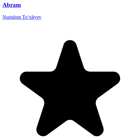
Abram
Nurislom To‘xliyev