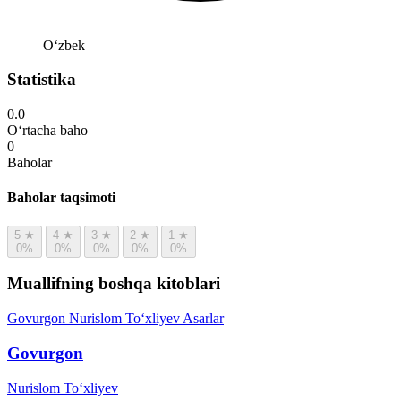
Oʻzbek
Statistika
0.0
O‘rtacha baho
0
Baholar
Baholar taqsimoti
5
★
4
★
3
★
2
★
1
★
0%
0%
0%
0%
0%
Muallifning boshqa kitoblari
Govurgon
Nurislom To‘xliyev
Asarlar
Govurgon
Nurislom To‘xliyev