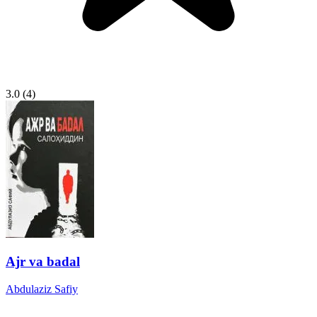
3.0
(4)
Ajr va badal
Abdulaziz Safiy