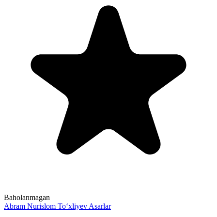
Baholanmagan
Abram
Nurislom To‘xliyev
Asarlar