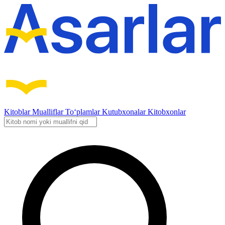
Kitoblar
Mualliflar
To‘plamlar
Kutubxonalar
Kitobxonlar