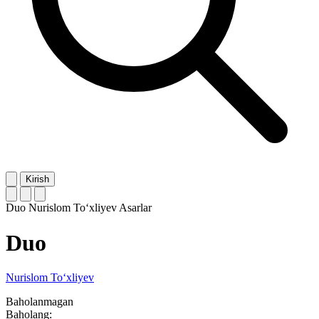
Kirish
Duo
Nurislom To‘xliyev
Asarlar
Duo
Nurislom To‘xliyev
Baholanmagan
Baholang: