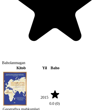
Baholanmagan
Kitob
Yil
Baho
2015
0.0
(0)
Geografiya mahkumlari