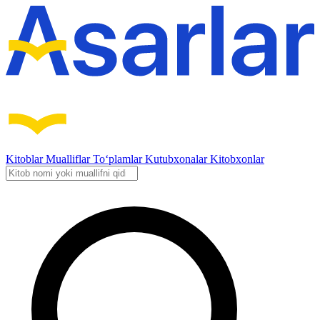
Kitoblar
Mualliflar
To‘plamlar
Kutubxonalar
Kitobxonlar