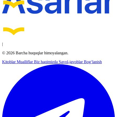
|
© 2026 Barcha huquqlar himoyalangan.
Kitoblar
Mualliflar
Biz haqimizda
Savol-javoblar
Bog‘lanish