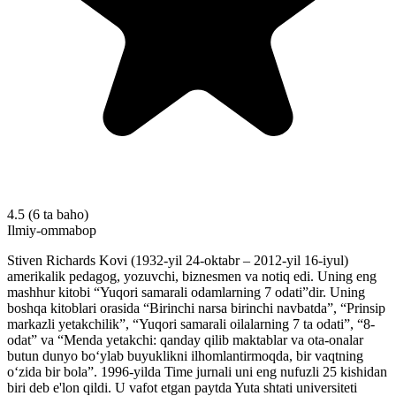
4.5
(6 ta baho)
Ilmiy-ommabop
Stiven Richards Kovi (1932-yil 24-oktabr – 2012-yil 16-iyul)
amerikalik pedagog, yozuvchi, biznesmen va notiq edi. Uning eng
mashhur kitobi “Yuqori samarali odamlarning 7 odati”dir. Uning
boshqa kitoblari orasida “Birinchi narsa birinchi navbatda”, “Prinsip
markazli yetakchilik”, “Yuqori samarali oilalarning 7 ta odati”, “8-
odat” va “Menda yetakchi: qanday qilib maktablar va ota-onalar
butun dunyo bo‘ylab buyuklikni ilhomlantirmoqda, bir vaqtning
o‘zida bir bola”. 1996-yilda Time jurnali uni eng nufuzli 25 kishidan
biri deb e'lon qildi. U vafot etgan paytda Yuta shtati universiteti