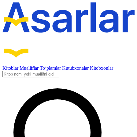
Kitoblar
Mualliflar
To‘plamlar
Kutubxonalar
Kitobxonlar