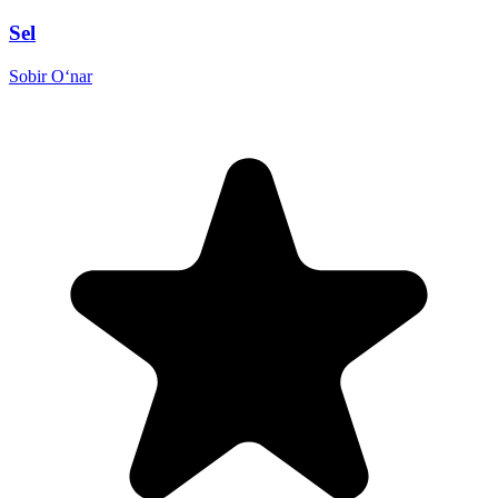
Sel
Sobir O‘nar