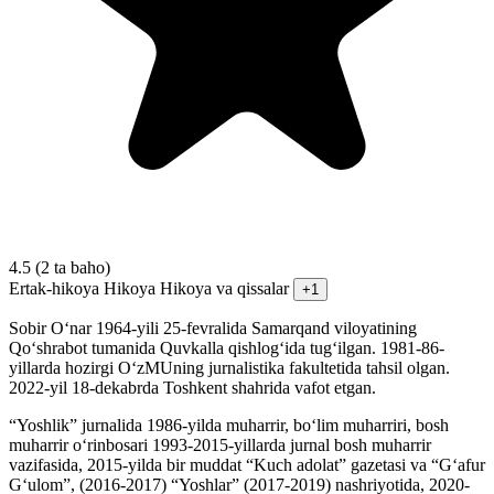
4.5
(2 ta baho)
Ertak-hikoya
Hikoya
Hikoya va qissalar
+1
Sobir O‘nar 1964-yili 25-fevralida Samarqand viloyatining
Qo‘shrabot tumanida Quvkalla qishlog‘ida tug‘ilgan. 1981-86-
yillarda hozirgi O‘zMUning jurnalistika fakultetida tahsil olgan.
2022-yil 18-dekabrda Toshkent shahrida vafot etgan.
“Yoshlik” jurnalida 1986-yilda muharrir, bo‘lim muharriri, bosh
muharrir o‘rinbosari 1993-2015-yillarda jurnal bosh muharrir
vazifasida, 2015-yilda bir muddat “Kuch adolat” gazetasi va “G‘afur
G‘ulom”, (2016-2017) “Yoshlar” (2017-2019) nashriyotida, 2020-