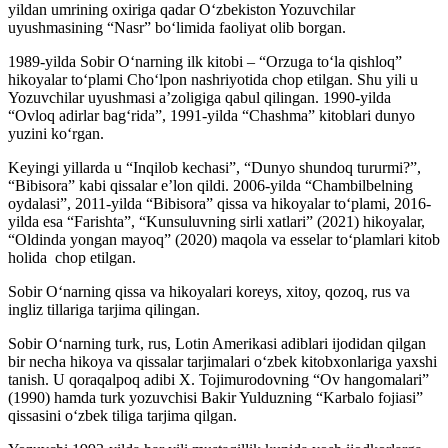
yildan umrining oxiriga qadar O‘zbekiston Yozuvchilar
uyushmasining “Nasr” bo‘limida faoliyat olib borgan.
1989-yilda Sobir O‘narning ilk kitobi – “Orzuga to‘la qishloq”
hikoyalar to‘plami Cho‘lpon nashriyotida chop etilgan. Shu yili u
Yozuvchilar uyushmasi a’zoligiga qabul qilingan. 1990-yilda
“Ovloq adirlar bag‘rida”, 1991-yilda “Chashma” kitoblari dunyo
yuzini ko‘rgan.
Keyingi yillarda u “Inqilob kechasi”, “Dunyo shundoq tururmi?”,
“Bibisora” kabi qissalar e’lon qildi. 2006-yilda “Chambilbelning
oydalasi”, 2011-yilda “Bibisora” qissa va hikoyalar to‘plami, 2016-
yilda esa “Farishta”, “Kunsuluvning sirli xatlari” (2021) hikoyalar,
“Oldinda yongan mayoq” (2020) maqola va esselar to‘plamlari kitob
holida chop etilgan.
Sobir O‘narning qissa va hikoyalari koreys, xitoy, qozoq, rus va
ingliz tillariga tarjima qilingan.
Sobir O‘narning turk, rus, Lotin Amerikasi adiblari ijodidan qilgan
bir necha hikoya va qissalar tarjimalari o‘zbek kitobxonlariga yaxshi
tanish. U qoraqalpoq adibi X. Tojimurodovning “Ov hangomalari”
(1990) hamda turk yozuvchisi Bakir Yulduzning “Karbalo fojiasi”
qissasini o‘zbek tiliga tarjima qilgan.