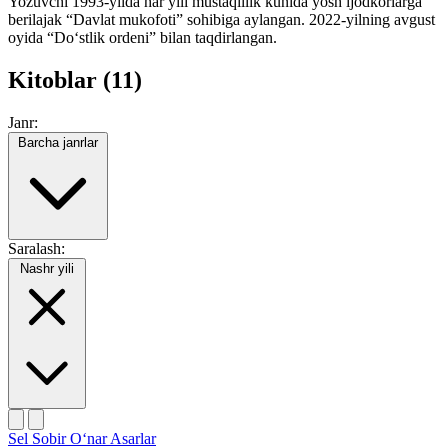
Yozuvchi 1993-yilda har yili mustaqillik kunida yosh ijodkorlarga
berilajak “Davlat mukofoti” sohibiga aylangan. 2022-yilning avgust
oyida “Do‘stlik ordeni” bilan taqdirlangan.
Kitoblar (11)
Janr:
Barcha janrlar
Saralash:
Nashr yili
Sel
Sobir O‘nar
Asarlar