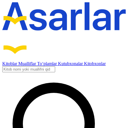
Kitoblar
Mualliflar
To‘plamlar
Kutubxonalar
Kitobxonlar