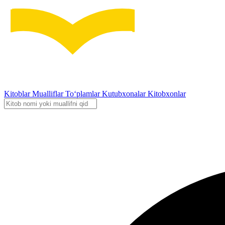
Kitoblar
Mualliflar
To‘plamlar
Kutubxonalar
Kitobxonlar