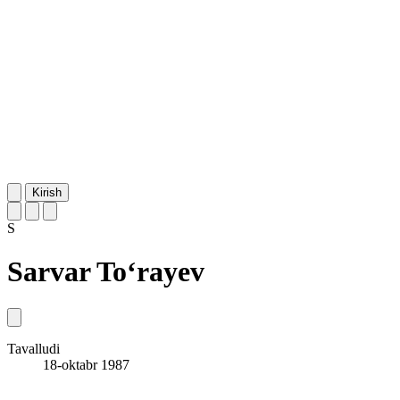
Kirish
S
Sarvar To‘rayev
Tavalludi
18-oktabr 1987