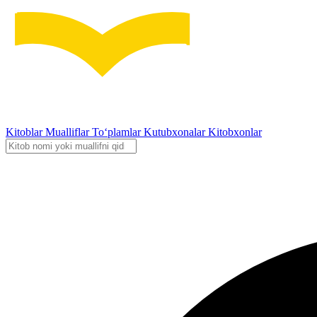
Kitoblar
Mualliflar
To‘plamlar
Kutubxonalar
Kitobxonlar