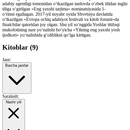
adabiy agentligi tomonidan o‘tkazilgan tanlovda o‘zbek tilidan ingliz
tiliga o‘girilgan «Eng yaxshi tarjima» nominatsiyasida 1-
o‘rinni egallagan. 2017-yil noyabr oyida Shvetsiya davlatida
o‘tkazilgan «Evropa ochiq adabiyot festivali va kitob forumi»da
finalchilar qatoridan joy olgan. Shu yil so‘nggida Yoshlar ittifoqi
mukofotining nasr yo‘nalishi bo‘yicha «Yilning eng yaxshi yosh
ijodkori» yo‘nalishida g‘oliblikni qo‘lga kiritgan.
Kitoblar (9)
Janr:
Barcha janrlar
Saralash:
Nashr yili