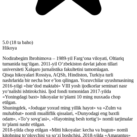
5.0
(18 ta baho)
Hikoya
Nodirabegim Ibrohimova – 1989-yil Farg‘ona viloyati, Oltiariq
tumanida tug‘ilgan. 2011-yil O‘zbekiston davlat jahon tillari
universiteti Xalqaro jurnalistika fakultetini tamomlagan.
Qisqa hikoyalari Rossiya, AQSh, Hindiston, Turkiya turli
nashrlarida bir necha bor e’lon qilingan. Yozuvchilar uyushmasining
2016-yilgi «Iste’dod maktabi» VIII yosh ijodkorlar seminari nasr
yo‘nalishi ishtirokchisi. Ijod fondi tomonidan 2017-yilda
«Yoningdagi baxt» hikoyalar to‘plami 10 ming nusxada chop
etilgan.
Shuningdek, «Jodugar yoxud ming yillik hayot» va «Zulm va
muhabbat» nomli mualliflik qissalari, «Dunyodagi eng baxtli
odam», «To‘y sovg‘asi», «Hayotning besh tortig‘i» nomli tarjimalar
to‘plami nashr etilgan.
2018-yilda chop etilgan «Mitti hikoyalar: kecha va bugun» nomli
kitobning to‘plovchisi va so‘zi boshchisi. 2018-yilda «Amarantus»