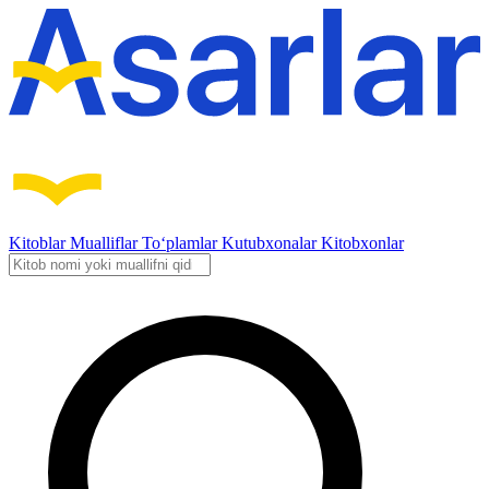
Kitoblar
Mualliflar
To‘plamlar
Kutubxonalar
Kitobxonlar