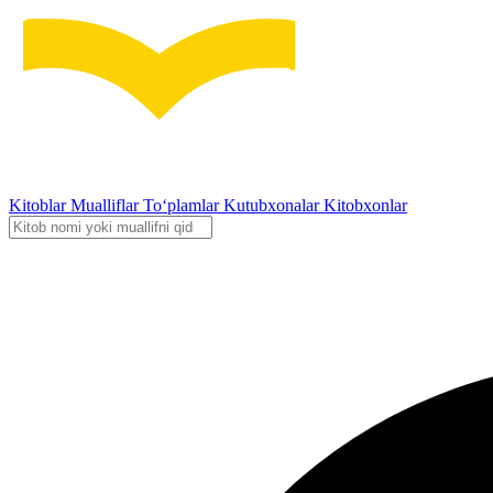
Kitoblar
Mualliflar
To‘plamlar
Kutubxonalar
Kitobxonlar