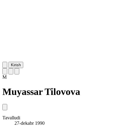
Kirish
M
Muyassar Tilovova
Tavalludi
27-dekabr 1990