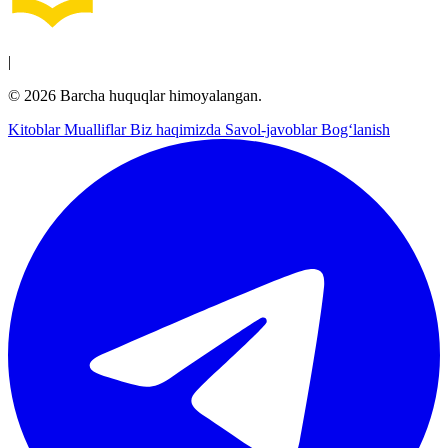
|
© 2026 Barcha huquqlar himoyalangan.
Kitoblar
Mualliflar
Biz haqimizda
Savol-javoblar
Bog‘lanish