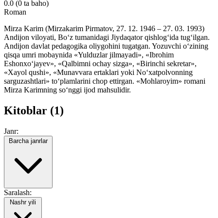
0.0
(0 ta baho)
Roman
Mirza Karim (Mirzakarim Pirmatov, 27. 12. 1946 – 27. 03. 1993)
Andijon viloyati, Bo‘z tumanidagi Jiydaqator qishlog‘ida tug‘ilgan.
Andijon davlat pedagogika oliygohini tugatgan. Yozuvchi o‘zining
qisqa umri mobaynida «Yulduzlar jilmayadi», «Ibrohim
Eshonxo‘jayev», «Qalbimni ochay sizga», «Birinchi sekretar»,
«Xayol qushi», «Munavvara ertaklari yoki No‘xatpolvonning
sarguzashtlari» to‘plamlarini chop ettirgan. «Mohlaroyim» romani
Mirza Karimning so‘nggi ijod mahsulidir.
Kitoblar (1)
Janr:
Barcha janrlar
Saralash:
Nashr yili