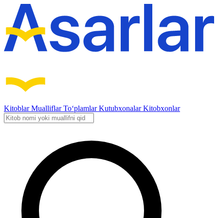
Kitoblar
Mualliflar
To‘plamlar
Kutubxonalar
Kitobxonlar