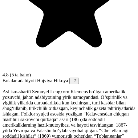
4.8
(5 ta baho)
Bolalar adabiyoti
Hajviya
Hikoya
+2
Asl ism-sharifi Semuyel Lengxorn Klemens boʻlgan amerikalik
yozuvchi, jahon adabiyotining yirik namoyandasi. Oʻspirinlik va
yigitlik yillarida darbadarlikda kun kechirgan, turli kasblar bilan
shugʻullanib, tirikchilik oʻtkazgan, keyinchalik gazeta tahririyatlarida
ishlagan. Folklor syujeti asosida yozilgan “Kalaverasdan chiqqan
mashhur sakrovchi qurbaqa” asari (1865)da soddadil
amerikaliklarning hazil-mutoyibasi va hayoti tasvirlangan. 1867-
yilda Yevropa va Falastin boʻylab sayohat qilgan. “Chet ellardagi
soddadil kishilar” (1869) yumoristik ocherklar, “Toblanganlar”