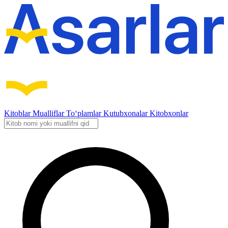
Kitoblar
Mualliflar
To‘plamlar
Kutubxonalar
Kitobxonlar