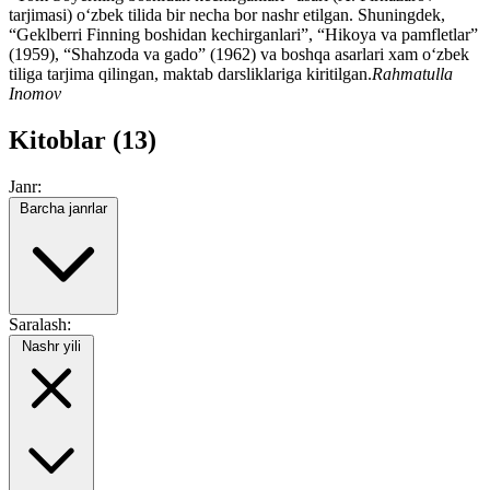
tarjimasi) oʻzbek tilida bir necha bor nashr etilgan. Shuningdek,
“Geklberri Finning boshidan kechirganlari”, “Hikoya va pamfletlar”
(1959), “Shahzoda va gado” (1962) va boshqa asarlari xam oʻzbek
tiliga tarjima qilingan, maktab darsliklariga kiritilgan.
Rahmatulla
Inomov
Kitoblar (13)
Janr:
Barcha janrlar
Saralash:
Nashr yili