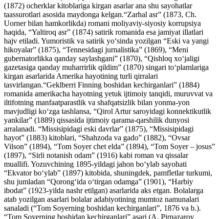
(1872) ocherklar kitoblariga kirgan asarlar ana shu sayohatlar
taassurotlari asosida maydonga kelgan.“Zarhal asr” (1873, Ch.
Uorner bilan hamkorlikda) romani moliyaviy-siyosiy korrupsiya
haqida, “Yaltiroq asr” (1874) satirik romanida esa jamiyat illatlari
hajv etiladi. Yumoristik va satirik yoʻsinda yozilgan “Eski va yangi
hikoyalar” (1875), “Tennesidagi jurnalistika” (1869), “Meni
gubernatorlikka qanday saylashgani” (1870), “Qishloq xoʻjaligi
gazetasiga qanday muharrirlik qildim” (1870) singari toʻplamlariga
kirgan asarlarida Amerika hayotining turli qirralari
tasvirlangan.“Geklberri Finning boshidan kechirganlari” (1884)
romanida amerikacha hayotning yetuk ijtimoiy tanqidi, muruvvat va
iltifotning manfaatparastlik va shafqatsizlik bilan yonma-yon
mavjudligi koʻzga tashlansa, “Qirol Artur saroyidagi konnektikutlik
yankilar” (1889) qissasida ijtimoiy qarama-qarshilik dunyosi
arralanadi. “Missisipidagi eski davrlar” (1875), “Missisipidagi
hayot” (1883) kitoblari, “Shahzoda va gado” (1882), “Ovsar
Vilson” (1894), “Tom Soyer chet elda” (1894), “Tom Soyer – josus”
(1897), “Sirli notanish odam” (1916) kabi roman va qissalar
muallifi. Yozuvchining 1895-yildagi jahon boʻylab sayohati
“Ekvator boʻylab” (1897) kitobida, shuningdek, pamfletlar turkumi,
shu jumladan “Qorongʻida oʻtirgan odamga” (1901), “Harbiy
ibodat” (1923-yilda nashr etilgan) asarlarida aks etgan. Bolalarga
atab yozilgan asarlari bolalar adabiyotining mumtoz namunalari
sanaladi (“Tom Soyerning boshidan kechirganlari”, 1876 va b.).
“Tom Soyerning boshidan kechirganlari” asari (A. Pirnazarov