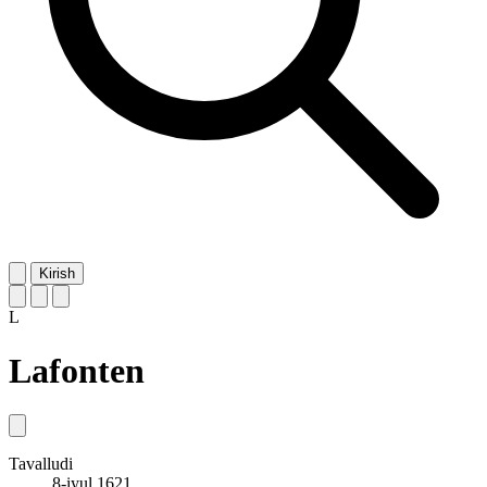
Kirish
L
Lafonten
Tavalludi
8-iyul 1621