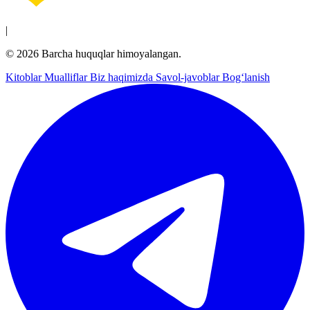
|
© 2026 Barcha huquqlar himoyalangan.
Kitoblar
Mualliflar
Biz haqimizda
Savol-javoblar
Bog‘lanish