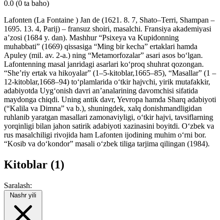
0.0
(0 ta baho)
Lafonten (La Fontaine ) Jan de (1621. 8. 7, Shato–Terri, Shampan –
1695. 13. 4, Parij) – fransuz shoiri, masalchi. Fransiya akademiyasi
aʼzosi (1684 y. dan). Mashhur “Psixeya va Kupidonning
muhabbati” (1669) qissasiga “Ming bir kecha” ertaklari hamda
Apuley (mil. av. 2-a.) ning “Metamorfozalar” asari asos boʻlgan.
Lafontenning masal janridagi asarlari koʻproq shuhrat qozongan.
“Sheʼriy ertak va hikoyalar” (1–5-kitoblar,1665–85), “Masallar” (1 –
12-kitoblar,1668–94) toʻplamlarida oʻtkir hajvchi, yirik mutafakkir,
adabiyotda Uygʻonish davri anʼanalarining davomchisi sifatida
maydonga chiqdi. Uning antik davr, Yevropa hamda Sharq adabiyoti
(“Kalila va Dimna” va b.), shuningdek, xalq donishmandligidan
ruhlanib yaratgan masallari zamonaviyligi, oʻtkir hajvi, tavsiflarning
yorqinligi bilan jahon satirik adabiyoti xazinasini boyitdi. Oʻzbek va
rus masalchiligi rivojida ham Lafonten ijodining muhim oʻrni bor.
“Kosib va doʻkondor” masali oʻzbek tiliga tarjima qilingan (1984).
Kitoblar (1)
Saralash:
Nashr yili