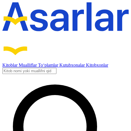
Kitoblar
Mualliflar
To‘plamlar
Kutubxonalar
Kitobxonlar